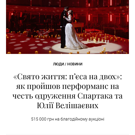
ЛЮДИ / НОВИНИ
«Свято життя: п’єса на двох»:
як пройшов перформанс на
честь одруження Спартака та
Юлії Велішаєвих
515 000 грн на благодійному аукціоні