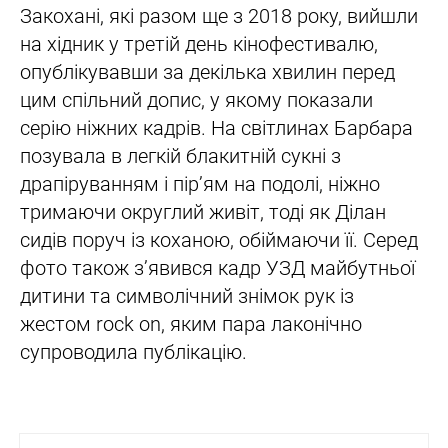
Закохані, які разом ще з 2018 року, вийшли
на хідник у третій день кінофестивалю,
опублікувавши за декілька хвилин перед
цим спільний допис, у якому показали
серію ніжних кадрів. На світлинах Барбара
позувала в легкій блакитній сукні з
драпіруванням і пір’ям на подолі, ніжно
тримаючи округлий живіт, тоді як Ділан
сидів поруч із коханою, обіймаючи її. Серед
фото також з’явився кадр УЗД майбутньої
дитини та символічний знімок рук із
жестом rock on, яким пара лаконічно
супроводила публікацію.