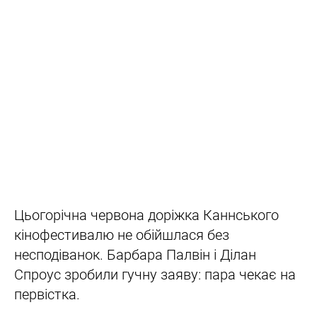
Цьогорічна червона доріжка Каннського
кінофестивалю не обійшлася без
несподіванок. Барбара Палвін і Ділан
Спроус зробили гучну заяву: пара чекає на
первістка.