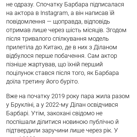
не одразу. Спочатку Барбара підписалася
на актора в Instagram, а він написав їй
повідомлення — щоправда, відповідь
отримав лише через шість місяців. Згодом
після тривалого спілкування модель
прилетіла до Китаю, де в них з Діланом
відбулося перше побачення. Сам актор
пізніше жартував, що їхній перший
поцілунок стався після того, як Барбара
доїла третину його буріто.
Вже на початку 2019 року пара жила разом
у Брукліні, а у 2022-му Ділан освідчився
Барбарі. Утім, закохані свідомо не
поспішали ділитися новиною публічно й
підтвердили заручини лише через рік. У