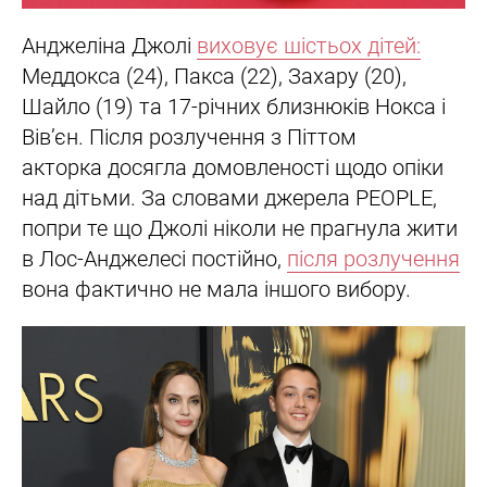
Анджеліна Джолі
виховує шістьох дітей:
Меддокса (24), Пакса (22), Захару (20),
Шайло (19) та 17-річних близнюків Нокса і
Вів’єн. Після розлучення з Піттом
акторка досягла домовленості щодо опіки
над дітьми. За словами джерела PEOPLE,
попри те що Джолі ніколи не прагнула жити
в Лос-Анджелесі постійно,
після розлучення
вона фактично не мала іншого вибору.