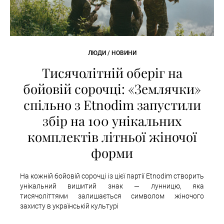
ЛЮДИ / НОВИНИ
Тисячолітній оберіг на
бойовій сорочці: «Землячки»
спільно з Etnodim запустили
збір на 100 унікальних
комплектів літньої жіночої
форми
На кожній бойовій сорочці із цієї партії Etnodim створить
унікальний вишитий знак — лунницю, яка
тисячоліттями залишається символом жіночого
захисту в українській культурі