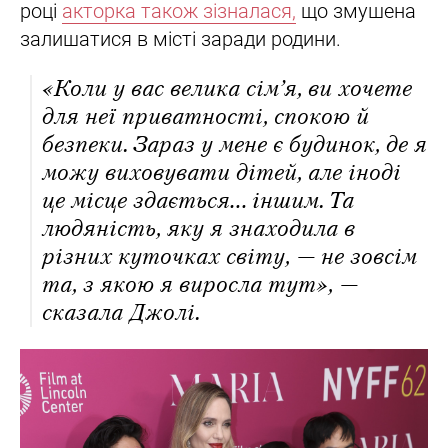
році
акторка також зізналася,
що змушена
залишатися в місті заради родини.
«Коли у вас велика сім’я, ви хочете
для неї приватності, спокою й
безпеки. Зараз у мене є будинок, де я
можу виховувати дітей, але іноді
це місце здається… іншим. Та
людяність, яку я знаходила в
різних куточках світу, — не зовсім
та, з якою я виросла тут», —
сказала Джолі.