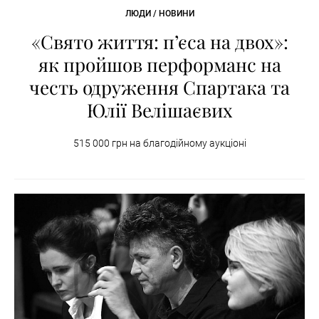
ЛЮДИ / НОВИНИ
«Свято життя: п’єса на двох»:
як пройшов перформанс на
честь одруження Спартака та
Юлії Велішаєвих
515 000 грн на благодійному аукціоні