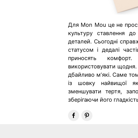
Для Mon Mou це не прост
культуру ставлення до
деталей. Сьогодні справ
статусом і дедалі част
приносять комфорт
використовувати щодня. З
дбайливо мʼякі. Саме то
із шовку найвищої як
зменшувати тертя, зап
зберігаючи його гладкість