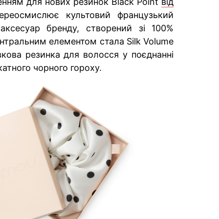
енням для нових резинок Black Point
від
переосмислює культовий французький
аксесуар бренду, створений зі 100%
ентральним елементом стала Silk Volume
кова резинка для волосся у поєднанні
атного чорного гороху.