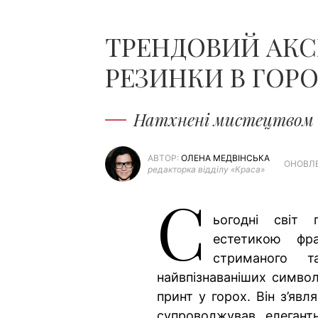
ТРЕНДОВИЙ АКСЕ
РЕЗИНКИ В ГОР
Натхнені мистецтвом 
АВТОР:
ОЛЕНА МЕДВІНСЬКА
ОНОВЛЕ
редакторка відділу «Краса»
С
ьогодні світ
естетикою фр
стриманого т
найвпізнаваніших символ
принт у горох. Він з’яв
супроводжував елегант