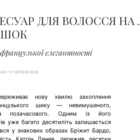
ЧОЛОВІКІВ...
СУАР ДЛЯ ВОЛОССЯ НА Л
ОШОК
французької елегантності
НО: 11 ЧЕРВНЯ 2026
 переживає нову хвилю захоплення
анцузького шику — невимушеного,
а позачасового. Одним із його
ів уже багато десятиліть залишається
лявся у знакових образах Бріжит Бардо,
ність Катрін Денев, пережив десятки