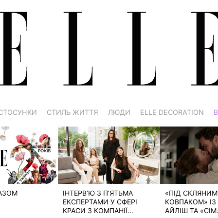
СТОСУНКИ
СТИЛЬ ЖИТТЯ
ЛЮДИ
ELLE DECORATION
В
РАЗОМ
ІНТЕРВ’Ю З П’ЯТЬМА
«ПІД СКЛЯНИМ
ЕКСПЕРТАМИ У СФЕРІ
КОВПАКОМ» ІЗ 
КРАСИ З КОМПАНІЇ...
АЙЛІШ ТА «СІМ