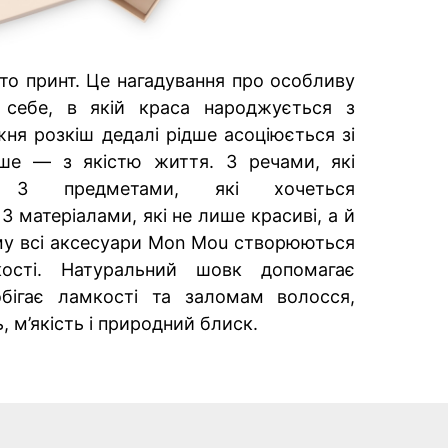
о принт. Це нагадування про особливу
 себе, в якій краса народжується з
жня розкіш дедалі рідше асоціюється зі
іше — з якістю життя. З речами, які
. З предметами, які хочеться
 матеріалами, які не лише красиві, а й
му всі аксесуари Mon Mou створюються
ості. Натуральний шовк допомагає
обігає ламкості та заломам волосся,
, м’якість і природний блиск.