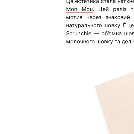
Ця естетика стала натхн
Mon Mou
. Цей реліз 
мотив через знаковий 
натурального шовку. Її ц
Scrunchie — об’ємна шов
молочного шовку та делік