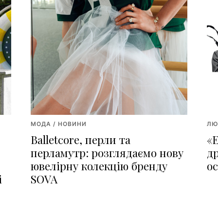
МОДА / НОВИНИ
ЛЮ
Balletcore, перли та
«
перламутр: розглядаємо нову
д
ювелірну колекцію бренду
о
і
SOVA