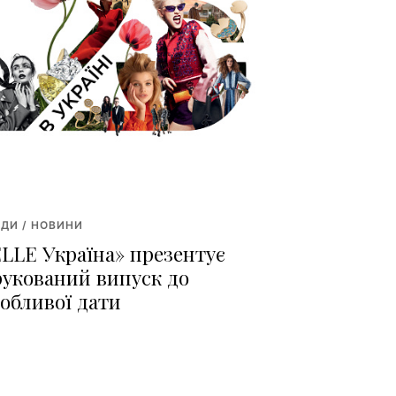
ДИ / НОВИНИ
ELLE Україна» презентує
рукований випуск до
собливої дати