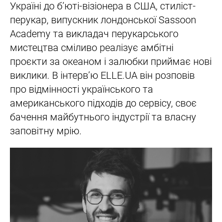
Україні до б’юті-візіонера в США, стиліст-
перукар, випускник лондонської Sassoon
Academy та викладач перукарського
мистецтва сміливо реалізує амбітні
проєкти за океаном і залюбки приймає нові
виклики. В інтерв’ю ELLE.UA він розповів
про відмінності українського та
американського підходів до сервісу, своє
бачення майбутнього індустрії та власну
заповітну мрію.