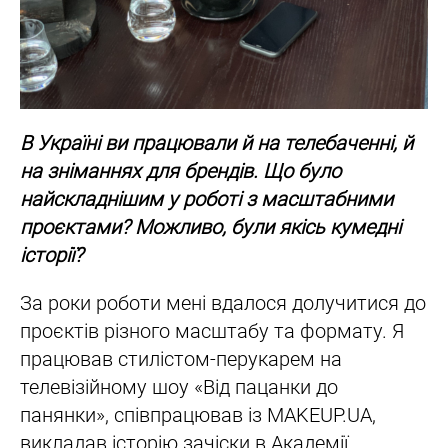
В Україні ви працювали й на телебаченні, й
на зніманнях для брендів. Що було
найскладнішим у роботі з масштабними
проєктами? Можливо, були якісь кумедні
історії?
За роки роботи мені вдалося долучитися до
проєктів різного масштабу та формату. Я
працював стилістом-перукарем на
телевізійному шоу «Від пацанки до
панянки», співпрацював із MAKEUP.UA,
викладав історію зачіски в Академії