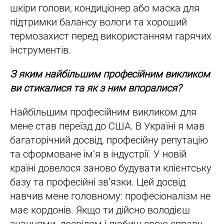
шкіри голови, кондиціонер або маска для
підтримки балансу вологи та хороший
термозахист перед використанням гарячих
інструментів.
З яким найбільшим професійним викликом
ви стикалися та як з ним впоралися?
Найбільшим професійним викликом для
мене став переїзд до США. В Україні я мав
багаторічний досвід, професійну репутацію
та сформоване ім’я в індустрії. У новій
країні довелося заново будувати клієнтську
базу та професійні зв’язки. Цей досвід
навчив мене головному: професіоналізм не
має кордонів. Якщо ти дійсно володієш
знаннями, досвідом і любиш свою справу,