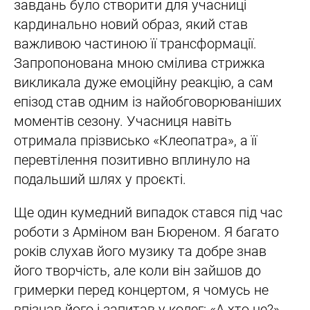
завдань було створити для учасниці
кардинально новий образ, який став
важливою частиною її трансформації.
Запропонована мною смілива стрижка
викликала дуже емоційну реакцію, а сам
епізод став одним із найобговорюваніших
моментів сезону. Учасниця навіть
отримала прізвисько «Клеопатра», а її
перевтілення позитивно вплинуло на
подальший шлях у проєкті.
Ще один кумедний випадок стався під час
роботи з Арміном ван Бюреном. Я багато
років слухав його музику та добре знав
його творчість, але коли він зайшов до
гримерки перед концертом, я чомусь не
впізнав його і запитав у колег: «А хто це?»