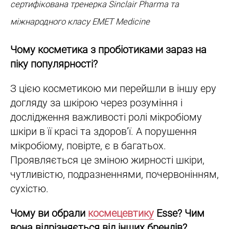
сертифікована тренерка Sinclair Pharma та
міжнародного класу EMET Medicine
Чому косметика з пробіотиками зараз на
піку популярності?
З цією косметикою ми перейшли в іншу еру
догляду за шкірою через розуміння і
дослідження важливості ролі мікробіому
шкіри в її красі та здоров’ї. А порушення
мікробіому, повірте, є в багатьох.
Проявляється це зміною жирності шкіри,
чутливістю, подразненнями, почервонінням,
сухістю.
Чому ви обрали
космецевтику
Esse? Чим
вона відрізняється від інших брендів?