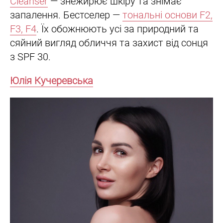
Cleanser
— знежирює шкіру та знімає
запалення. Бестселер —
тональні основи F2,
F3, F4
. Їх обожнюють усі за природний та
сяйний вигляд обличчя та захист від сонця
з SPF 30.
Юлія Кучеревська