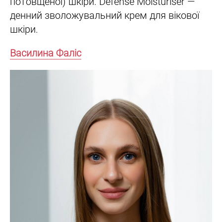
потовщеної) шкіри. Defense Moisturiser —
денний зволожувальний крем для вікової
шкіри.
Василина Фаліс