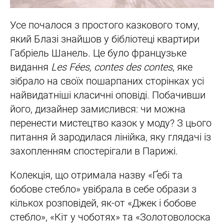
Усе почалося з простого казкового тому,
який Блазі знайшов у бібліотеці квартири
Габріель Шанель. Це було французьке
видання
Les Fées, contes des contes
, яке
зібрало на своїх пошарпаних сторінках усі
найвидатніші класичні оповіді. Побачивши
його, дизайнер замислився: чи можна
перенести мистецтво казок у моду? З цього
питання й зародилася лінійка, яку глядачі із
захопленням спостерігали в Парижі.
Колекція, що отримала назву «Ґебі та
бобове стебло» увібрала в себе образи з
кількох розповідей, як-от «Джек і бобове
стебло», «Кіт у чоботях» та «Золотоволоска