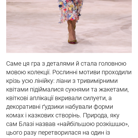
Саме ця гра з деталями й стала головною
мовою колекції. Рослинні мотиви проходили
крізь усю лінійку: ліани з тривимірними
квітами підіймалися сукнями та жакетами,
квіткові аплікації вкривали силуети, а
декоративні ґудзики набували форми
комах і казкових створінь. Природа, яку
сам Блазі назвав «найбільшою розкішшю»,
цього разу перетворилася на один із