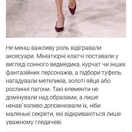
Не менш важливу роль відігравали
аксесуари. Мініатюрні клатчі поставали у
вигляді сонного ведмедика, курчат чи інших
фантазійних персонажів, а підбори туфель
нагадували метеликів, золоті яйця або
рослинні пагони. Такі елементи не
домінували над образами, а лише
ненав`язливо доповнювали їх, ніби
маленькі секрети, які відкриваються лише
уважному глядачеві.