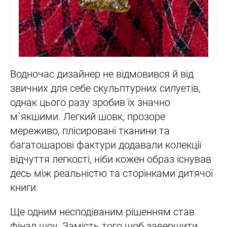
Водночас дизайнер не відмовився й від
звичних для себе скульптурних силуетів,
однак цього разу зробив їх значно
м`якшими. Легкий шовк, прозоре
мереживо, плісировані тканини та
багатошарові фактури додавали колекції
відчуття легкості, ніби кожен образ існував
десь між реальністю та сторінками дитячої
книги.
Ще одним несподіваним рішенням став
фінал шоу. Замість того щоб завершити