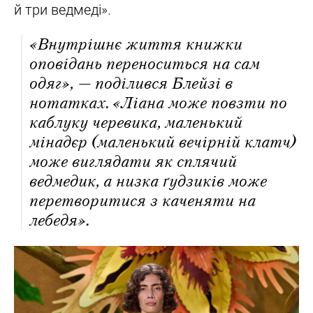
й три ведмеді».
«Внутрішнє життя книжки
оповідань переноситься на сам
одяг», — поділився Блейзі в
нотатках. «Ліана може повзти по
каблуку черевика, маленький
мінадєр (маленький вечірній клатч)
може виглядати як сплячий
ведмедик, а низка ґудзиків може
перетворитися з каченяти на
лебедя».