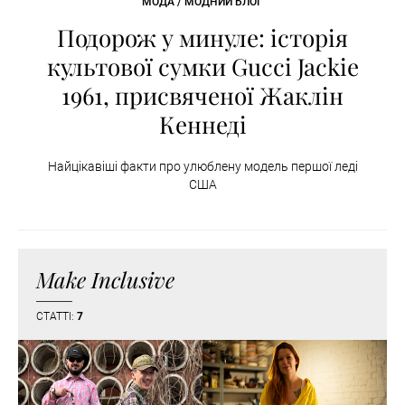
МОДА / МОДНИЙ БЛОГ
Подорож у минуле: історія
культової сумки Gucci Jackie
1961, присвяченої Жаклін
Кеннеді
Найцікавіші факти про улюблену модель першої леді
США
Make Inclusive
СТАТТІ:
7