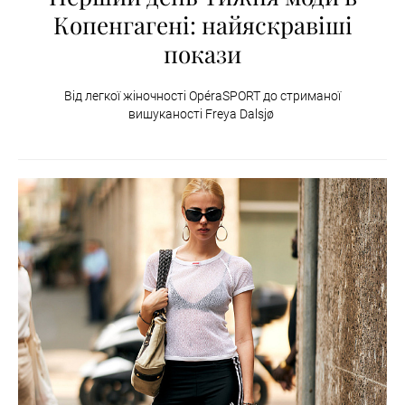
Копенгагені: найяскравіші
покази
Від легкої жіночності OpéraSPORT до стриманої
вишуканості Freya Dalsjø