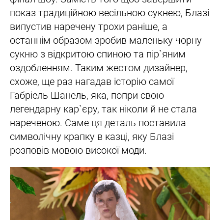
показ традиційною весільною сукнею, Блазі
випустив наречену трохи раніше, а
останнім образом зробив маленьку чорну
сукню з відкритою спиною та пір`яним
оздобленням. Таким жестом дизайнер,
схоже, ще раз нагадав історію самої
Габріель Шанель, яка, попри свою
легендарну кар`єру, так ніколи й не стала
нареченою. Саме ця деталь поставила
символічну крапку в казці, яку Блазі
розповів мовою високої моди.