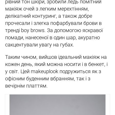
рівний тон шкіри, зробили ледь помітний
макіяж очей з легким мерехтінням,
делікатний контуринг, а також добре
прочесали і злегка пофарбували брови в
тренді boy brows. За допомогою яскравої
помади, нанесеної в один шар, акуратно
сакцентували увагу на губах.
Таким чином, вийшов ідеальний макіяж на
кожен день, який можна носити і в бенкет, і
у світ. Цей makeuplook подружиться як з
офісним буденним вбранням, так і з
вечірнім платтям.