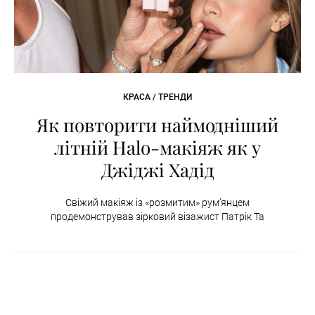
КРАСА / ТРЕНДИ
Як повторити наймодніший
літній Halo-макіяж як у
Джіджі Хадід
Свіжий макіяж із «розмитим» рум’янцем
продемонстрував зірковий візажист Патрік Та