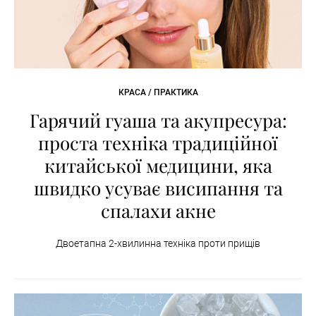
КРАСА / ПРАКТИКА
Гарячий гуаша та акупресура:
проста техніка традиційної
китайської медицини, яка
швидко усуває висипання та
спалахи акне
Двоетапна 2-хвилинна техніка проти прищів