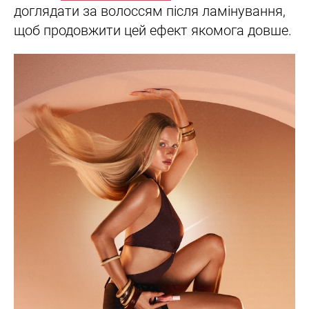
доглядати за волоссям після ламінування,
щоб продовжити цей ефект якомога довше.