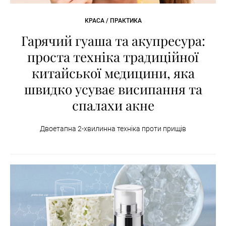
КРАСА / ПРАКТИКА
Гарячий гуаша та акупресура:
проста техніка традиційної
китайської медицини, яка
швидко усуває висипання та
спалахи акне
Двоетапна 2-хвилинна техніка проти прищів