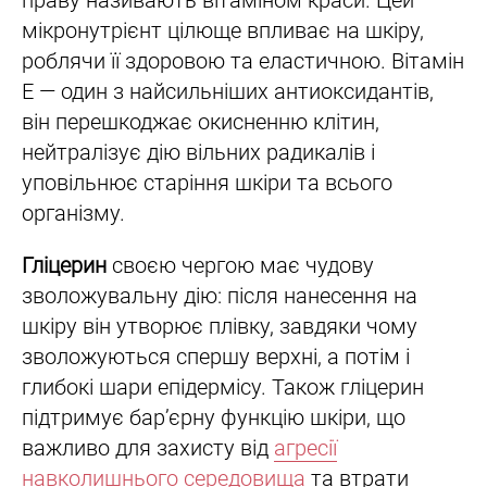
праву називають вітаміном краси. Цей
мікронутрієнт цілюще впливає на шкіру,
роблячи її здоровою та еластичною. Вітамін
Е — один з найсильніших антиоксидантів,
він перешкоджає окисненню клітин,
нейтралізує дію вільних радикалів і
уповільнює старіння шкіри та всього
організму.
Гліцерин
своєю чергою має чудову
зволожувальну дію: після нанесення на
шкіру він утворює плівку, завдяки чому
зволожуються спершу верхні, а потім і
глибокі шари епідермісу. Також гліцерин
підтримує бар’єрну функцію шкіри, що
важливо для захисту від
агресії
навколишнього середовища
та втрати