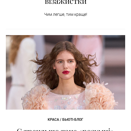
візажистки
Чим легше, тим краще!
КРАСА / БЬЮТІ-БЛОГ