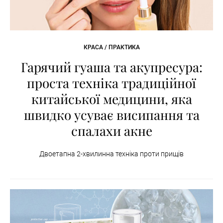
КРАСА / ПРАКТИКА
Гарячий гуаша та акупресура:
проста техніка традиційної
китайської медицини, яка
швидко усуває висипання та
спалахи акне
Двоетапна 2-хвилинна техніка проти прищів