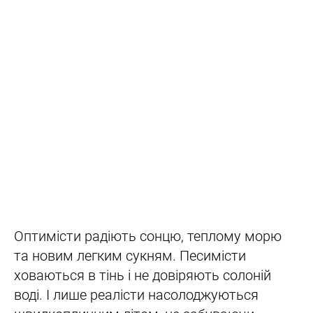
Оптимісти радіють сонцю, теплому морю
та новим легким сукням. Песимісти
ховаються в тінь і не довіряють солоній
воді. І лише реалісти насолоджуються