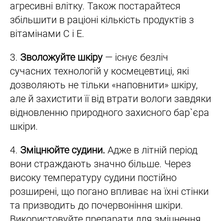
агресивні влітку. Також постарайтеся
збільшити в раціоні кількість продуктів з
вітамінами С і Е.
3.
Зволожуйте шкіру
— існує безліч
сучасних технологій у космецевтиці, які
дозволяють не тільки «наповнити» шкіру,
але й захистити її від втрати вологи завдяки
відновленню природного захисного бар`єра
шкіри.
4.
Зміцнюйте судини.
Адже в літній період
вони страждають значно більше. Через
високу температуру судини постійно
розширені, що погано впливає на їхні стінки
та призводить до почервоніння шкіри.
Використовуйте препарати для зміцнення