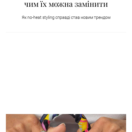
чим їх можна замінити
Як no-heat styling справді став новим трендом