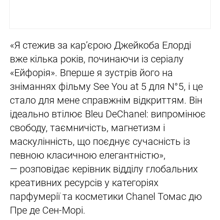
«Я стежив за кар’єрою Джейкоба Елорді
вже кілька років, починаючи із серіалу
«Ейфорія». Вперше я зустрів його на
зніманнях фільму See You at 5 для N°5, і це
стало для мене справжнім відкриттям. Він
ідеально втілює Bleu DeChanel: випромінює
свободу, таємничість, магнетизм і
маскулінність, що поєднує сучасність із
певною класичною елегантністю»,
— розповідає керівник відділу глобальних
креативних ресурсів у категоріях
парфумерії та косметики Chanel Томас дю
Пре де Сен-Морі.