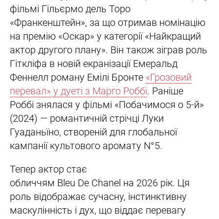
фільмі Гільєрмо дель Торо
«Франкенштейн», за що отримав номінацію
на премію «Оскар» у категорії «Найкращий
актор другого плану». Він також зіграв роль
Гіткліфа в новій екранізації Емеральд
Феннелл роману Емілі Бронте
«Грозовий
перевал» у дуеті з Марго Роббі
. Раніше
Роббі знялася у фільмі «Побачимося о 5-й»
(2024) — романтичній стрічці Луки
Гуаданьїно, створеній для глобальної
кампанії культового аромату N°5.
Тепер актор стає
обличчям Bleu De Chanel на 2026 рік. Ця
роль відображає сучасну, інстинктивну
маскулінність і дух, що віддає перевагу