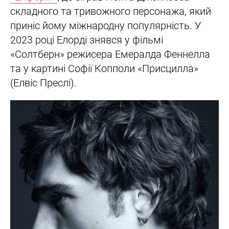
складного та тривожного персонажа, який
приніс йому міжнародну популярність. У
2023 році Елорді знявся у фільмі
«Солтберн» режисера Емералда Феннелла
та у картині Софії Копполи «Присцилла»
(Елвіс Преслі).