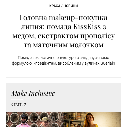
КРАСА / НОВИНИ
Головна makeup-покупка
липня: помада KissKiss з
медом, екстрактом прополісу
та маточним молочком
Помада з еластичною текстурою завдячує своєю
формулою інгредієнтам, виробленим у вуликах Guerlain
Make Inclusive
СТАТТІ:
7