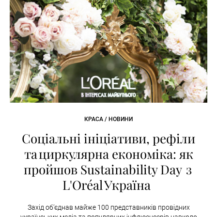
КРАСА / НОВИНИ
Соціальні ініціативи, рефіли
та циркулярна економіка: як
пройшов Sustainability Day з
L'Oréal Україна
Захід об’єднав майже 100 представників провідних
українських медіа та популярних інфлюенсерів навколо