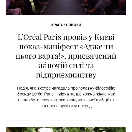
КРАСА / НОВИНИ
L’Oréal Paris провів у Києві
показ-маніфест «Адже ти
цього варта!», присвячений
жіночій силі та
підприємництву
Подія, яка вкотре нагадала про головну філософію
бренду L’Oréal Paris — віру в те, що кожна жінка має
право бути почутою, реалізовувати свої амбіції та
впевнено рухатися вперед