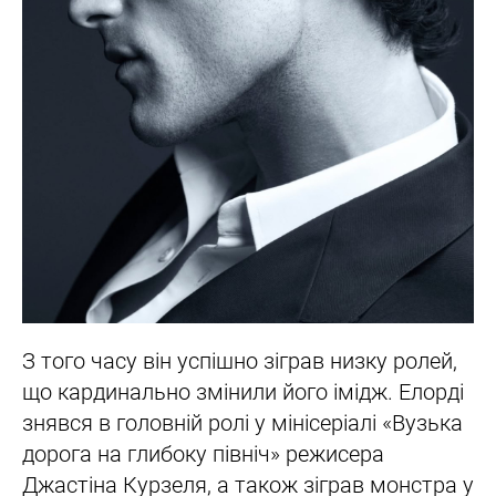
З того часу він успішно зіграв низку ролей,
що кардинально змінили його імідж. Елорді
знявся в головній ролі у мінісеріалі «Вузька
дорога на глибоку північ» режисера
Джастіна Курзеля, а також зіграв монстра у