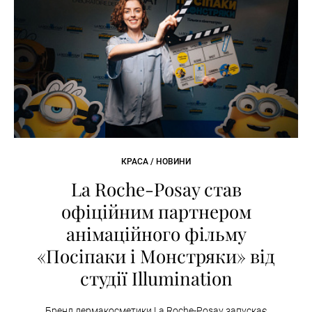
КРАСА / НОВИНИ
La Roche-Posay став
офіційним партнером
анімаційного фільму
«Посіпаки і Монстряки» від
студії Illumination
Бренд дермакосметики La Roche-Posay запускає