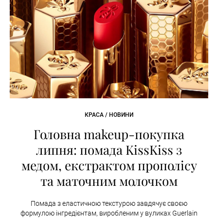
КРАСА / НОВИНИ
Головна makeup-покупка
липня: помада KissKiss з
медом, екстрактом прополісу
та маточним молочком
Помада з еластичною текстурою завдячує своєю
формулою інгредієнтам, виробленим у вуликах Guerlain