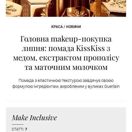
КРАСА / НОВИНИ
Головна makeup-покупка
липня: помада KissKiss з
медом, екстрактом прополісу
та маточним молочком
Помада з еластичною текстурою завдячує своєю
формулою інгредієнтам, виробленим у вуликах Guerlain
Make Inclusive
СТАТТІ:
7