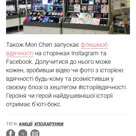
Також Mon Cheri запускає
флешмоб
вдячності
на сторінках Instagram та
Facebook. Долучитися до нього може
кожен, зробивши відео чи фото з історією
вдячності будь-кому та розмістивши у
своєму блозі із хештегом #історіївдячності.
Героїня чи герой найдушевнішої історії
отримає б’юті-бокс.
ТЕГИ:
#АКЦІЇ
#ПОДАРУНКИ