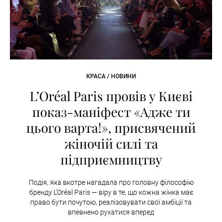
КРАСА / НОВИНИ
L’Oréal Paris провів у Києві
показ-маніфест «Адже ти
цього варта!», присвячений
жіночій силі та
підприємництву
Подія, яка вкотре нагадала про головну філософію
бренду L’Oréal Paris — віру в те, що кожна жінка має
право бути почутою, реалізовувати свої амбіції та
впевнено рухатися вперед