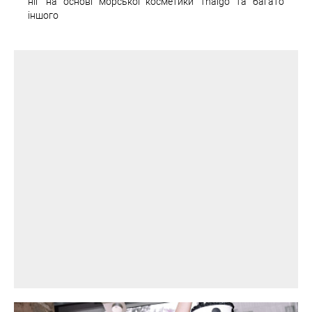
ніг на основі морської косметики Thalgo та багато
іншого