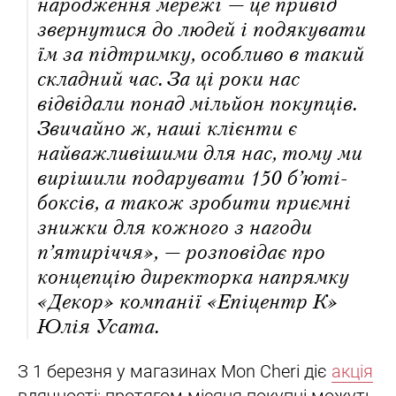
народження мережі — це привід
звернутися до людей і подякувати
їм за підтримку, особливо в такий
складний час. За ці роки нас
відвідали понад мільйон покупців.
Звичайно ж, наші клієнти є
найважливішими для нас, тому ми
вирішили подарувати 150 б’юті-
боксів, а також зробити приємні
знижки для кожного з нагоди
п’ятиріччя», — розповідає про
концепцію директорка напрямку
«Декор» компанії «Епіцентр К»
Юлія Усата.
З 1 березня у магазинах Mon Cheri діє
акція
вдячності: протягом місяця покупці можуть