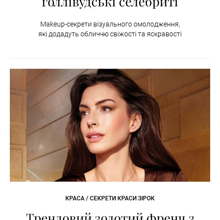
голлівудські селебриті
Makeup-секрети візуального омолодження,
які додадуть обличчю свіжості та яскравості
КРАСА / СЕКРЕТИ КРАСИ ЗІРОК
Трендовий золотий френч з