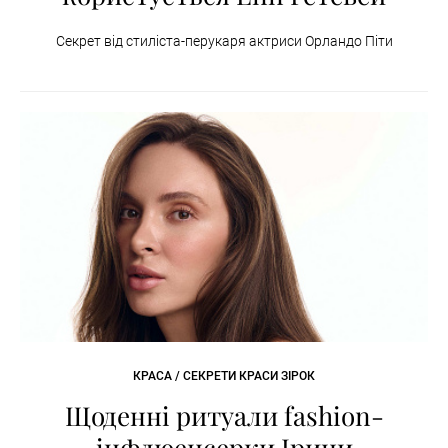
Секрет від стиліста-перукаря актриси Орландо Піти
КРАСА / СЕКРЕТИ КРАСИ ЗІРОК
Щоденні ритуали fashion-
інфлюенсерки Ірини