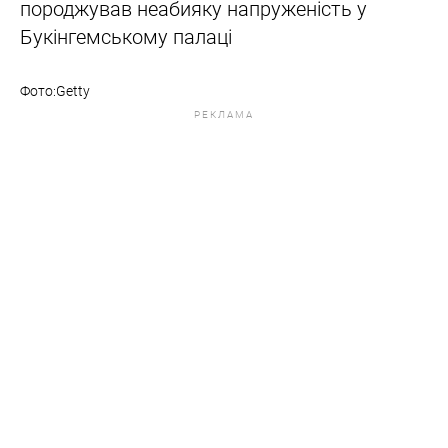
породжував неабияку напруженість у
Букінгемському палаці
Фото:Getty
РЕКЛАМА