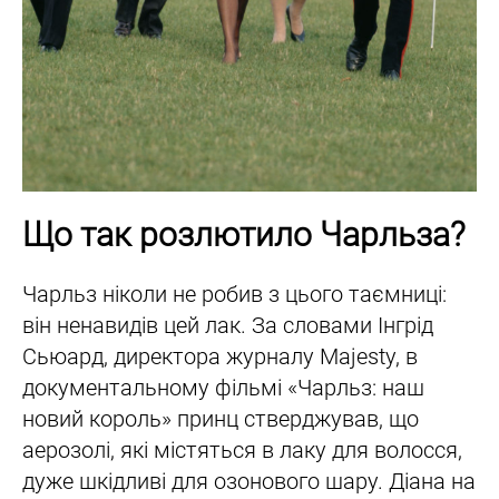
Що так розлютило Чарльза?
Чарльз ніколи не робив з цього таємниці:
він ненавидів цей лак. За словами Інгрід
Сьюард, директора журналу Majesty, в
документальному фільмі «Чарльз: наш
новий король» принц стверджував, що
аерозолі, які містяться в лаку для волосся,
дуже шкідливі для озонового шару. Діана на