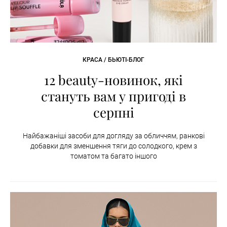
КРАСА / БЬЮТІ-БЛОГ
12 beauty-новинок, які
стануть вам у пригоді в
серпні
Найбажаніші засоби для догляду за обличчям, ранкові
добавки для зменшення тяги до солодкого, крем з
томатом та багато іншого