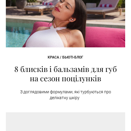
КРАСА / БЬЮТІ-БЛОГ
8 блисків і бальзамів для губ
на сезон поцілунків
З доглядовими формулами, які турбуються про
делікатну шкіру