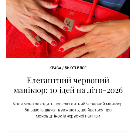
КРАСА / БЬЮТІ-БЛОГ
Елегантний червоний
манікюр: 10 ідей на літо-2026
Коли мова заходить про елегантний червоний манікюр,
більшість дівчат вважають, що йдеться про
моновідтінок із червоної палітри