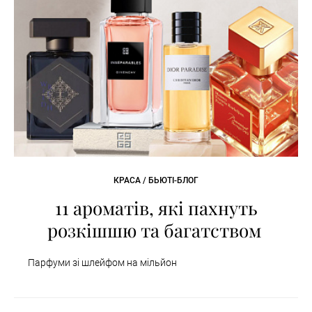
КРАСА / БЬЮТІ-БЛОГ
11 ароматів, які пахнуть
розкішшю та багатством
Парфуми зі шлейфом на мільйон