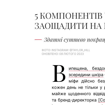
5 КОМПОНЕНТІВ 
ЗАОЩАДИТИ НА 
Здатні суттєво покра
ФОТО: INSTAGRAM: @TAYLOR_HILL
ОНОВЛЕНО: 08 ЛЮТОГО 2023
В
ипещена, бездо
зсередини шкіра
міфи дійсно бе
кожен день не тільки у 
майже щоденного відвід
та бренд-директорка
[Co