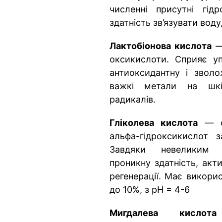
численні присутні гід
здатність зв’язувати вод
Лактобіонова кислота
— 
оксикислоти. Сприяє уп
антиоксидантну і зволо
важкі метали на шкір
радикалів.
Гліколева кислота
— од
альфа-гідроксикислот 
Завдяки невеликим
проникну здатність, акти
регенерації. Має викори
до 10%, з pH = 4-6
Мигдалева кисл