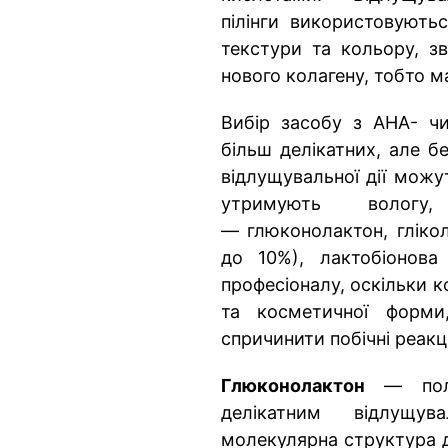
пілінги використовують
текстури та кольору, з
нового колагену, тобто м
Вибір засобу з АНА- ч
більш делікатних, але б
відлущувальної дії можу
утримують вологу
— глюконолактон, глікол
до 10%), лактобіонова
професіоналу, оскільки 
та косметичної форм
спричинити побічні реакції
Глюконолактон
— поліг
делікатним відлущу
молекулярна структура д