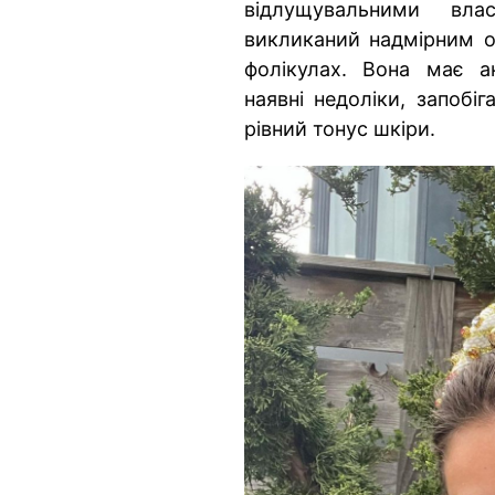
відлущувальними влас
викликаний надмірним о
фолікулах. Вона має ан
наявні недоліки, запобіг
рівний тонус шкіри.