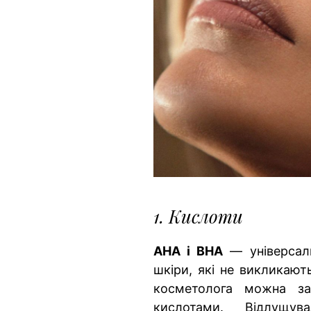
1. Кислоти
АНА і ВНА
— універсаль
шкіри, які не викликають
косметолога можна з
кислотами. Відлущув