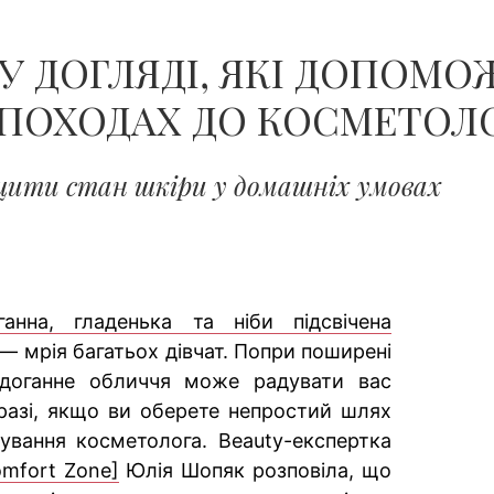
У ДОГЛЯДІ, ЯКІ ДОПОМО
ПОХОДАХ ДО КОСМЕТОЛ
щити стан шкіри у домашніх умовах
ганна, гладенька та ніби підсвічена
— мрія багатьох дівчат. Попри поширені
здоганне обличчя може радувати вас
разі, якщо ви оберете непростий шлях
ування косметолога. Beauty-експертка
mfort Zone]
Юлія Шопяк розповіла, що