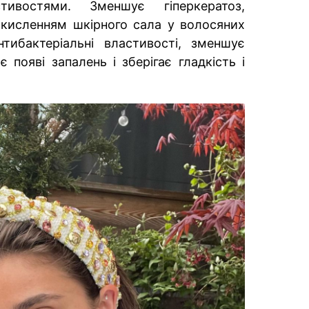
тивостями. Зменшує гіперкератоз,
кисленням шкірного сала у волосяних
тибактеріальні властивості, зменшує
ає появі запалень і зберігає гладкість і