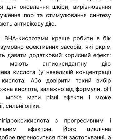
ся для оновлення шкіри, вирівнювання
вуження пор та стимулювання синтезу
ають антивікову дію.
и BHA-кислотами краще робити в бік
езумовно ефективних засобів, які окрім
ть давати додатковий корисний ефект:
, мають антиоксидантну дію
ева кислота (у невеликій концентрації
 кислота. Або довірити такий вибір
кожна кислота, залежно від формули, pH
и, може мати різні ефекти і може
, сильні опіки.
ідроксикислота з прогресивним і
вальним ефектом. Його циклічна
обре переноситься при застосуванні, а