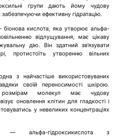
роксильні групи дають йому чудову
у, забезпечуючи ефективну гідратацію.
біонова кислота, яка утворює альфа-
овільненню відлущування, має цікаву
жувальну дію. Він здатний зв’язувати
і, протистоїть утворенню вільних
на з найчастіше використовуваних
завдяки своїй переносимості шкірою.
 розмірам молекул має чудову
візує оновлення клітин для гладкості і
стовуватись у невеликих концентраціях
ота
— альфа-гідроксикислота з