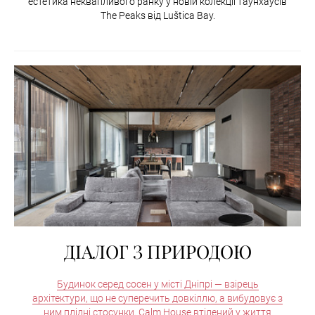
естетика неквапливого ранку у новій колекції таунхаусів
The Peaks від Luštica Bay.
ДІАЛОГ З ПРИРОДОЮ
Будинок серед сосен у місті Дніпрі — взірець
архітектури, що не суперечить довкіллю, а вибудовує з
ним плідні стосунки. Calm House втiлений у життя