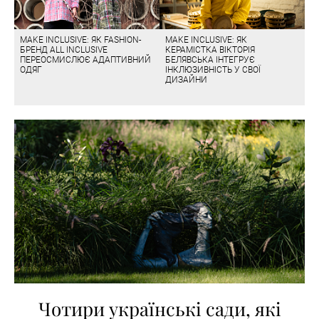
MAKE INCLUSIVE: ЯК FASHION-
MAKE INCLUSIVE: ЯК
БРЕНД ALL INCLUSIVE
КЕРАМІСТКА ВІКТОРІЯ
ПЕРЕОСМИСЛЮЄ АДАПТИВНИЙ
БЕЛЯВСЬКА ІНТЕГРУЄ
ОДЯГ
ІНКЛЮЗИВНІСТЬ У СВОЇ
ДИЗАЙНИ
Чотири українські сади, які