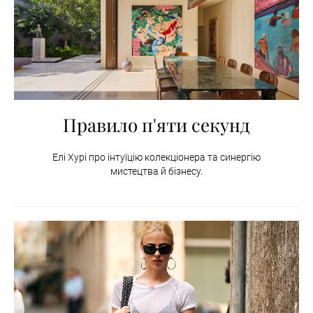
Правило п'яти секунд
Елі Хурі про інтуїцію колекціонера та синергію
мистецтва й бізнесу.