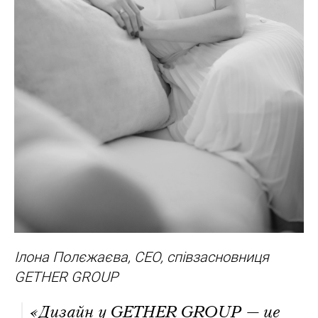
Ілона Полєжаєва, CEO, співзасновниця
GETHER GROUP
«Дизайн у GETHER GROUP — це