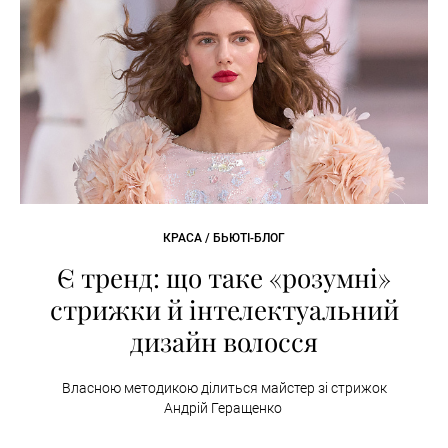
КРАСА / БЬЮТІ-БЛОГ
Є тренд: що таке «розумні»
стрижки й інтелектуальний
дизайн волосся
Власною методикою ділиться майстер зі стрижок
Андрій Геращенко