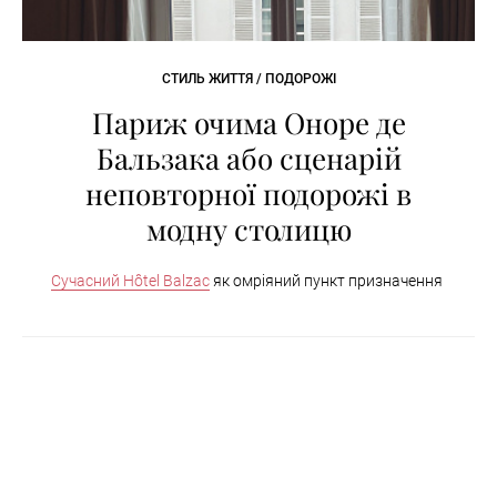
СТИЛЬ ЖИТТЯ / ПОДОРОЖІ
Париж очима Оноре де
Бальзака або сценарій
неповторної подорожі в
модну столицю
Сучасний
Hôtel Balzac
як омріяний пункт призначення