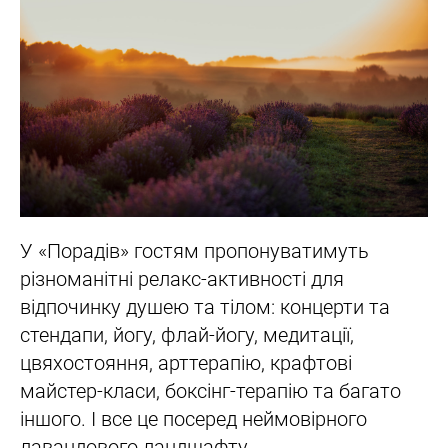
У «Порадів» гостям пропонуватимуть
різноманітні релакс-активності для
відпочинку душею та тілом: концерти та
стендапи, йогу, флай-йогу, медитації,
цвяхостояння, арттерапію, крафтові
майстер-класи, боксінг-терапію та багато
іншого. І все це посеред неймовірного
лавандового ландшафту.