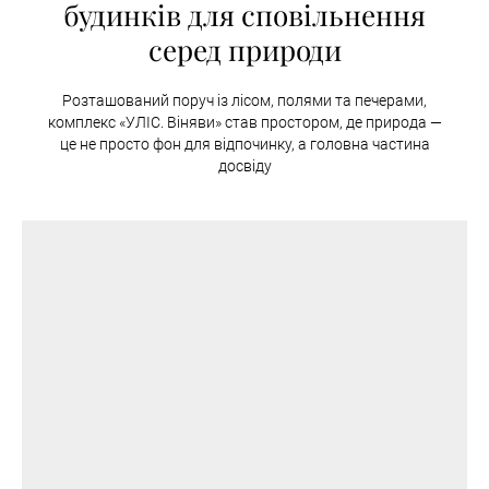
будинків для сповільнення
серед природи
Розташований поруч із лісом, полями та печерами,
комплекс «УЛІС. Віняви» став простором, де природа —
це не просто фон для відпочинку, а головна частина
досвіду