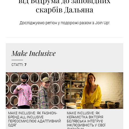
від Бодрума до заповідних
скарбів Дальяна
Досліджуємо регіон у подорожі разом з Join Up!
Make Inclusive
СТАТТІ:
7
MAKE INCLUSIVE: ЯК FASHION-
MAKE INCLUSIVE: ЯК
БРЕНД ALL INCLUSIVE
КЕРАМІСТКА ВІКТОРІЯ
ПЕРЕОСМИСЛЮЄ АДАПТИВНИЙ
БЕЛЯВСЬКА ІНТЕГРУЄ
ОДЯГ
ІНКЛЮЗИВНІСТЬ У СВОЇ