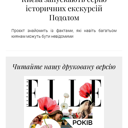
історичних екскурсій
Подолом
Проєкт знайомить із фактами, які навіть багатьом
киянам можуть бути невідомими
Читайте нашу друковану версію