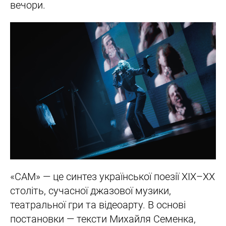
вечори.
«САМ» — це синтез української поезії ХІХ–XX
століть, сучасної джазової музики,
театральної гри та відеоарту. В основі
постановки — тексти Михайля Семенка,