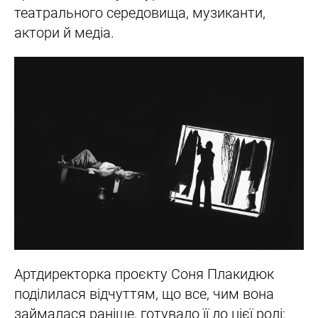
театрального середовища, музиканти,
актори й медіа.
Артдиректорка проєкту Соня Плакидюк
поділилася відчуттям, що все, чим вона
займалася раніше, готувало її до цієї ролі: