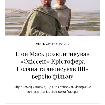
СТИЛЬ ЖИТТЯ / НОВИНИ
Ілон Маск розкритикував
«Одіссею» Крістофера
Нолана та анонсував ШІ-
версію фільму
Підприємець заявив, що Grok створить «історично
точну» екранізацію поеми Гомера