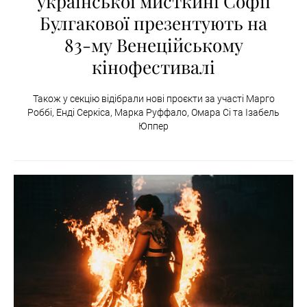
української мисткині Софії
Булгакової презентують на
83-му Венеційському
кінофестивалі
Також у секцію відібрали нові проєкти за участі Марго
Роббі, Енді Серкіса, Марка Руффало, Омара Сі та Ізабель
Юппер