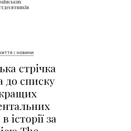
раїнських
стдесятників
ЖИТТЯ / НОВИНИ
ька стрічка
а до списку
кращих
ентальних
в історії за
ією The