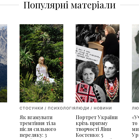
Популярні матеріали
СТОСУНКИ / ПСИХОЛОГІЯ
ЛЮДИ / НОВИНИ
ЛЮ
Як вгамувати
Портрет України
«У
я
тремтіння тіла
крізь призму
то
після сильного
творчості Ліни
ми
переляку: 3
Костенко: 5
Ур