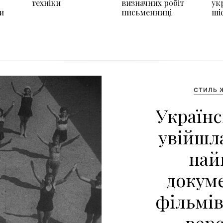
техніки
визначних робіт
ук
и
письменниці
ші
СТИЛЬ 
Українс
увійшл
най
докум
фільмів 
верс