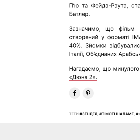
П‘ю та Фейда-Раута, сп
Батлер.
Зазначимо, що фільм 
створений у форматі IM
40%. Зйомки відбувалися
Італії, Об’єднаних Арабсь
Нагадаємо, що
минулого
«Дюна 2».
ТЕГИ:
ЗЕНДЕЯ
,
ТІМОТІ ШАЛАМЕ
,