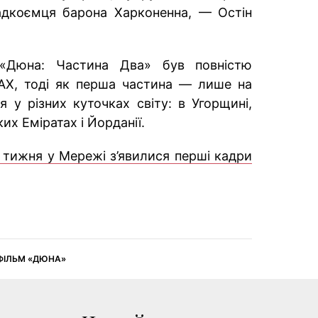
адкоємця барона Харконенна, — Остін
«Дюна: Частина Два» був повністю
AX, тоді як перша частина — лише на
 у різних куточках світу: в Угорщині,
ких Еміратах і Йорданії.
 тижня у Мережі з’явилися перші кадри
ФІЛЬМ «ДЮНА»