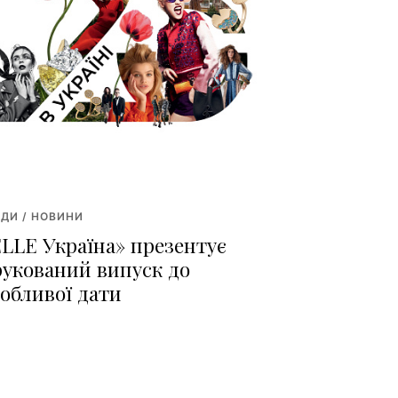
ДИ / НОВИНИ
ELLE Україна» презентує
рукований випуск до
собливої дати