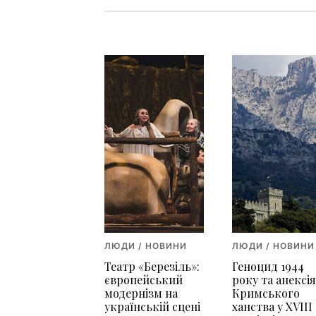
ЛЮДИ / НОВИНИ
ЛЮДИ / НОВИНИ
Театр «Березіль»:
Геноцид 1944
європейський
року та анексі
модернізм на
Кримського
українській сцені
ханства у XVIII