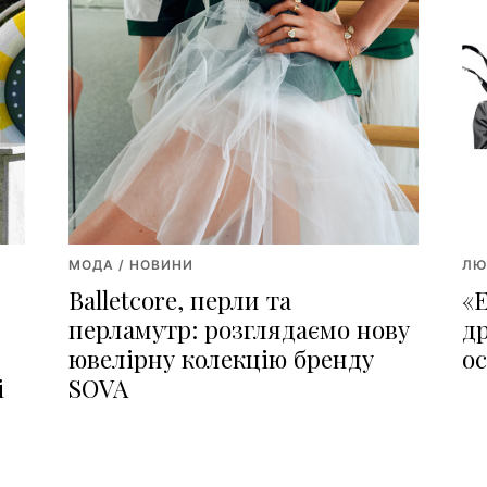
МОДА / НОВИНИ
ЛЮ
Balletcore, перли та
«
перламутр: розглядаємо нову
д
ювелірну колекцію бренду
о
і
SOVA