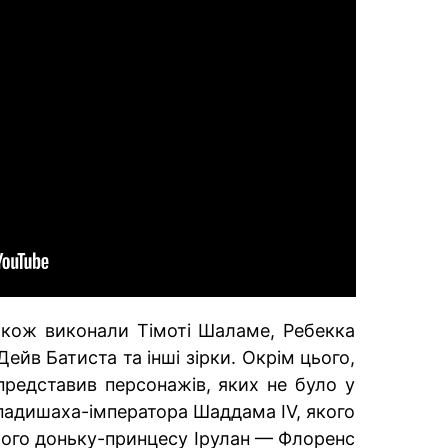
також виконали Тімоті Шаламе, Ребекка
ейв Батиста та інші зірки. Окрім цього,
редставив персонажів, яких не було у
 падишаха-імператора Шаддама IV, якого
 його доньку-принцесу Ірулан — Флоренс