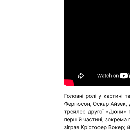
Головні ролі у картині 
Фергюсон, Оскар Айзек, Д
трейлер другої «Дюни» п
першій частині, зокрема
зіграв Крістофер Вокер;