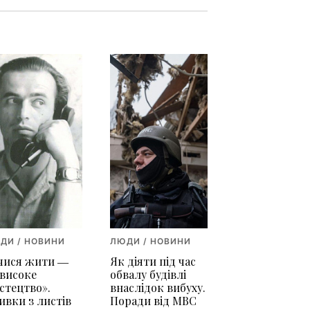
ДИ / НОВИНИ
ЛЮДИ / НОВИНИ
чися жити ―
Як діяти під час
 високе
обвалу будівлі
стецтво».
внаслідок вибуху.
ивки з листів
Поради від МВС