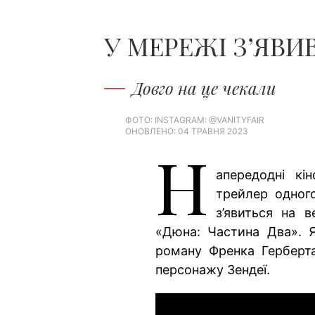
У МЕРЕЖІ З’ЯВ
Довго на це чекали
ФОТО: INSTAGRAM: @VANITYFAIR
ОНОВЛЕНО: 04 ТРАВНЯ 2023
Н
апередодні кі
трейлер одного
з’явиться на 
«Дюна: Частина Два». Як
роману Френка Герберта
персонажу Зендеї.