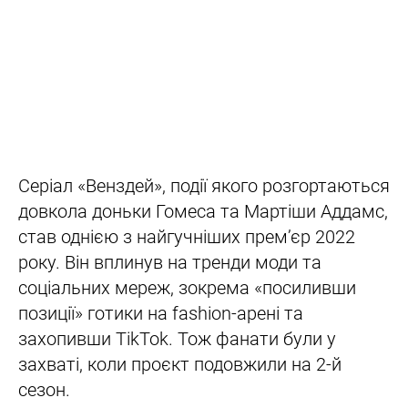
Серіал «Венздей», події якого розгортаються
довкола доньки Гомеса та Мартіши Аддамс,
став однією з найгучніших прем’єр 2022
року. Він вплинув на тренди моди та
соціальних мереж, зокрема «посиливши
позиції» готики на fashion-арені та
захопивши TikTok. Тож фанати були у
захваті, коли проєкт подовжили на 2-й
сезон.