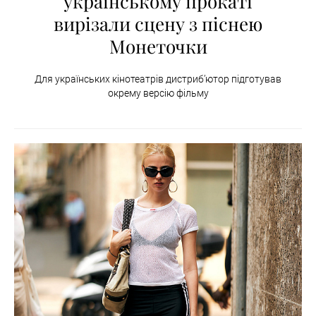
українському прокаті
вирізали сцену з піснею
Монеточки
Для українських кінотеатрів дистриб’ютор підготував
окрему версію фільму