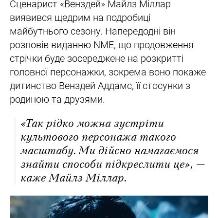
Сценарист «Венздей» Майлз Міллар
виявився щедрим на подробиці
майбутнього сезону. Напередодні він
розповів виданню NME, що продовження
стрічки буде зосереджене на розкритті
головної персонажки, зокрема воно покаже
дитинство Венздей Аддамс, її стосунки з
родиною та друзями.
«Так рідко можна зустріти
культового персонажа такого
масштабу. Ми дійсно намагаємося
знайти способи підкреслити це», —
каже Майлз Міллар.