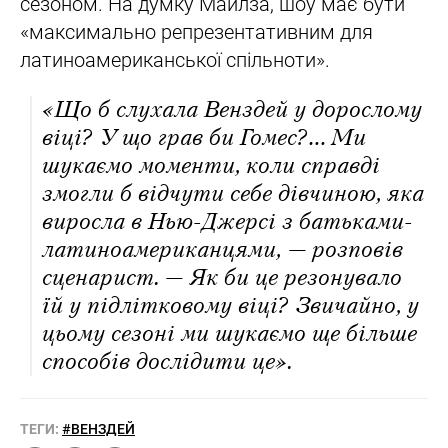
сезоном. На думку Майлза, шоу має бути
«максимально репрезентативним для
латиноамериканської спільноти».
«Що б слухала Венздей у дорослому
віці? У що грав би Гомес?… Ми
шукаємо моменти, коли справді
змогли б відчути себе дівчиною, яка
виросла в Нью-Джерсі з батьками-
латиноамериканцями, — розповів
сценарист. — Як би це резонувало
їй у підлітковому віці? Звичайно, у
цьому сезоні ми шукаємо ще більше
способів дослідити це».
ТЕГИ:
#ВЕНЗДЕЙ