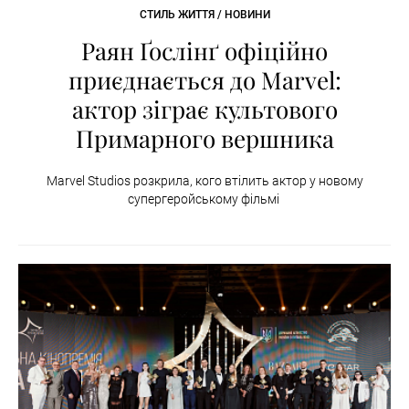
СТИЛЬ ЖИТТЯ / НОВИНИ
Раян Ґослінґ офіційно
приєднається до Marvel:
актор зіграє культового
Примарного вершника
Marvel Studios розкрила, кого втілить актор у новому
супергеройському фільмі