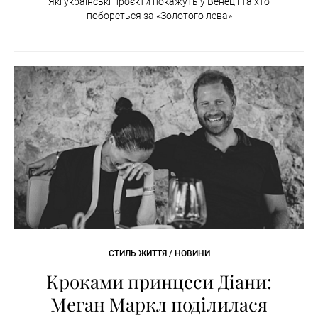
Які українські проєкти покажуть у Венеції та хто
побореться за «Золотого лева»
СТИЛЬ ЖИТТЯ / НОВИНИ
Кроками принцеси Діани:
Меган Маркл поділилася