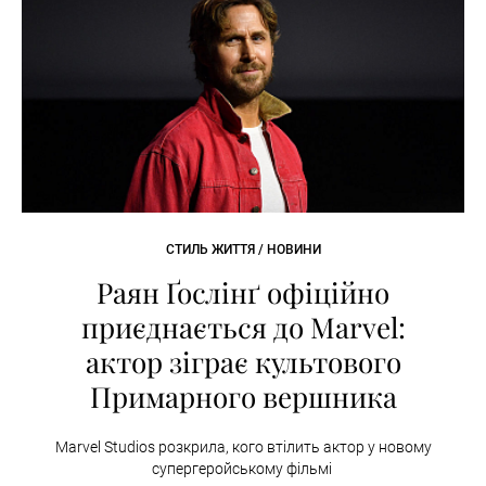
СТИЛЬ ЖИТТЯ / НОВИНИ
Раян Ґослінґ офіційно
приєднається до Marvel:
актор зіграє культового
Примарного вершника
Marvel Studios розкрила, кого втілить актор у новому
супергеройському фільмі