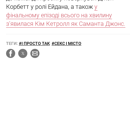
Корбетт у ролі Ейдана, а також
у
фінальному епізоді всього на хвилину
з’явилася Кім Кетролл як Саманта Джонс.
ТЕГИ:
#І ПРОСТО ТАК
#СЕКС І МІСТО