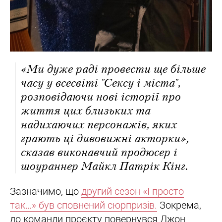
«Ми дуже раді провести ще більше
часу у всесвіті "Сексу і міста",
розповідаючи нові історії про
життя цих близьких та
надихаючих персонажів, яких
грають ці дивовижні акторки», —
сказав виконавчий продюсер і
шоураннер Майкл Патрік Кінг.
Зазначимо, що
другий сезон «І просто
так…» був сповнений сюрпризів.
Зокрема,
до команди проєкту повернувся Джон