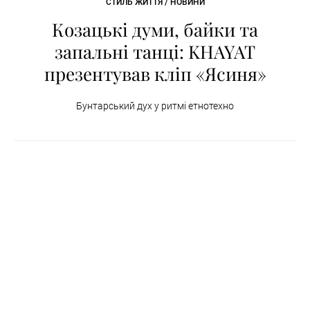
СТИЛЬ ЖИТТЯ / НОВИНИ
Козацькі думи, байки та
запальні танці: KHAYAT
презентував кліп «Ясиня»
Бунтарський дух у ритмі етнотехно