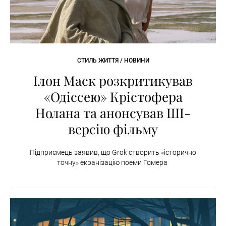
СТИЛЬ ЖИТТЯ / НОВИНИ
Ілон Маск розкритикував
«Одіссею» Крістофера
Нолана та анонсував ШІ-
версію фільму
Підприємець заявив, що Grok створить «історично
точну» екранізацію поеми Гомера