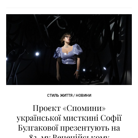
СТИЛЬ ЖИТТЯ / НОВИНИ
Проєкт «Спомини»
української мисткині Софії
Булгакової презентують на
83-му Венеційському