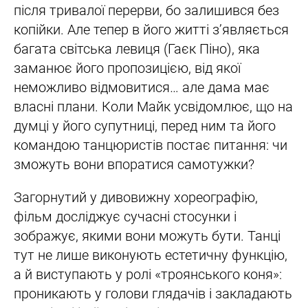
після тривалої перерви, бо залишився без
копійки. Але тепер в його житті з’являється
багата світська левиця (Гаєк Піно), яка
заманює його пропозицією, від якої
неможливо відмовитися… але дама має
власні плани. Коли Майк усвідомлює, що на
думці у його супутниці, перед ним та його
командою танцюристів постає питання: чи
зможуть вони впоратися самотужки?
Загорнутий у дивовижну хореографію,
фільм досліджує сучасні стосунки і
зображує, якими вони можуть бути. Танці
тут не лише виконують естетичну функцію,
а й виступають у ролі «троянського коня»:
проникають у голови глядачів і закладають