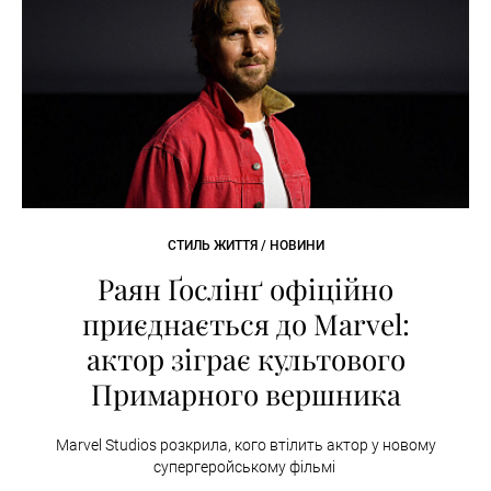
СТИЛЬ ЖИТТЯ / НОВИНИ
Раян Ґослінґ офіційно
приєднається до Marvel:
актор зіграє культового
Примарного вершника
Marvel Studios розкрила, кого втілить актор у новому
супергеройському фільмі