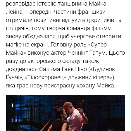
розповідає історію танцівника Майка
Лейна. Попередні частини франшизи
отримали позитивні відгуки від критиків та
глядачів, тому творча команда фільму
знову обʼєдналася, щоб учергове створити
магію на екрані. Головну роль «Супер
Майка» виконує актор Ченнінг Татум. Цього
разу до акторського складу також
доєдналася Сальма Гаєк Піно («Будинок
Ґуччі», «Тілоохоронець дружини кілера»),
яка грає нову пристрасну кохану Майка.