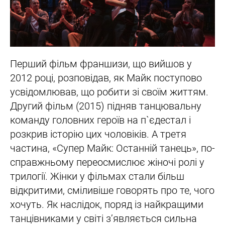
Перший фільм франшизи, що вийшов у
2012 році, розповідав, як Майк поступово
усвідомлював, що робити зі своїм життям.
Другий фільм (2015) підняв танцювальну
команду головних героїв на п`єдестал і
розкрив історію цих чоловіків. А третя
частина, «Супер Майк: Останній танець», по-
справжньому переосмислює жіночі ролі у
трилогії. Жінки у фільмах стали більш
відкритими, сміливіше говорять про те, чого
хочуть. Як наслідок, поряд із найкращими
танцівниками у світі зʼявляється сильна