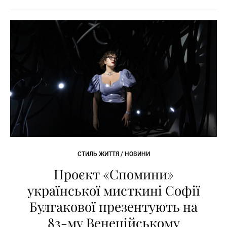
СТИЛЬ ЖИТТЯ / НОВИНИ
Проєкт «Спомини»
української мисткині Софії
Булгакової презентують на
83-му Венеційському