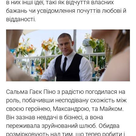
в них інші ідеї, такі як відчуття власних
бажань чи усвідомлення почуттів любові й
відданості.
Сальма Гаєк Піно з радістю погодилася на
роль, побачивши несподівану схожість між
своєю героїнею, Максандрою, та Майком.
Він зазнав невдачі в бізнесі, а вона
переживала зруйнований шлюб. Обидва
розмірковують над тим, що тепер робити і