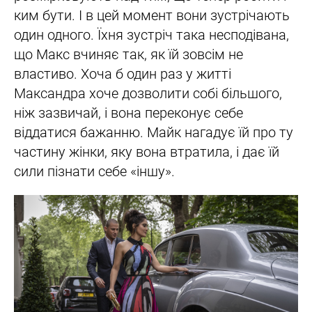
ким бути. І в цей момент вони зустрічають
один одного. Їхня зустріч така несподівана,
що Макс вчиняє так, як їй зовсім не
властиво. Хоча б один раз у житті
Максандра хоче дозволити собі більшого,
ніж зазвичай, і вона переконує себе
віддатися бажанню. Майк нагадує їй про ту
частину жінки, яку вона втратила, і дає їй
сили пізнати себе «іншу».