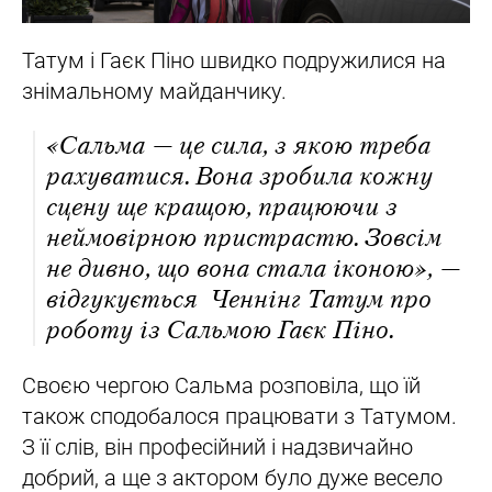
Татум і Гаєк Піно швидко подружилися на
знімальному майданчику.
«Сальма — це сила, з якою треба
рахуватися. Вона зробила кожну
сцену ще кращою, працюючи з
неймовірною пристрастю. Зовсім
не дивно, що вона стала іконою», —
відгукується Ченнінг Татум про
роботу із Сальмою Гаєк Піно.
Своєю чергою Сальма розповіла, що їй
також сподобалося працювати з Татумом.
З її слів, він професійний і надзвичайно
добрий, а ще з актором було дуже весело