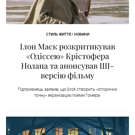
СТИЛЬ ЖИТТЯ / НОВИНИ
Ілон Маск розкритикував
«Одіссею» Крістофера
Нолана та анонсував ШІ-
версію фільму
Підприємець заявив, що Grok створить «історично
точну» екранізацію поеми Гомера