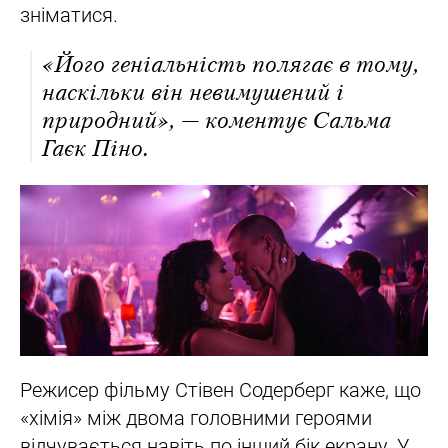
зніматися.
«Його геніальність полягає в тому,
наскільки він невимушений і
природний», — коментує Сальма
Гаєк Піно.
Режисер фільму Стівен Содерберг каже, що
«хімія» між двома головними героями
відчувається навіть по інший бік екрану. У