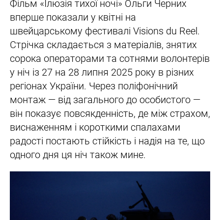
Фільм «Ілюзія тихої ночі» Ольги Черних
вперше показали у квітні на
швейцарському фестивалі Visions du Reel.
Стрічка складається з матеріалів, знятих
сорока операторами та сотнями волонтерів
у ніч із 27 на 28 липня 2025 року в різних
регіонах України. Через поліфонічний
монтаж — від загального до особистого —
він показує повсякденність, де між страхом,
виснаженням і короткими спалахами
радості постають стійкість і надія на те, що
одного дня ця ніч також мине.