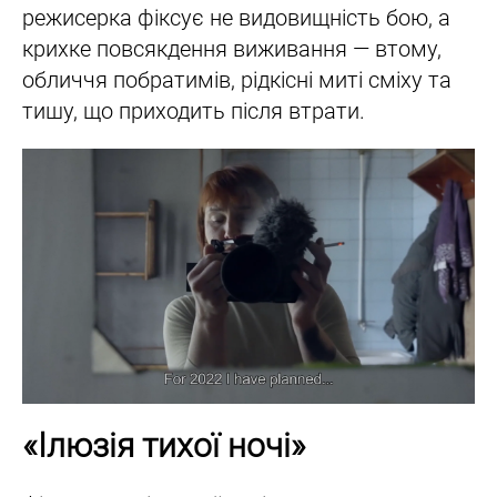
режисерка фіксує не видовищність бою, а
крихке повсякдення виживання — втому,
обличчя побратимів, рідкісні миті сміху та
тишу, що приходить після втрати.
«Ілюзія тихої ночі»