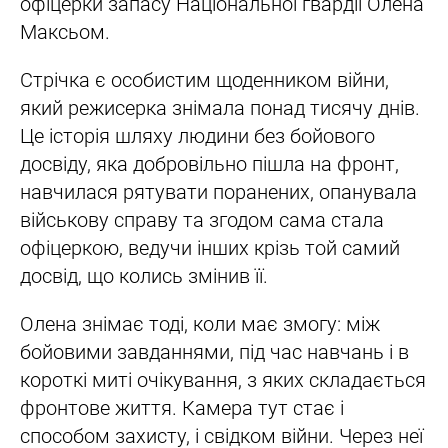
офіцерки запасу Національної гвардії Олена
Максьом.
Стрічка є особистим щоденником війни,
який режисерка знімала понад тисячу днів.
Це історія шляху людини без бойового
досвіду, яка добровільно пішла на фронт,
навчилася рятувати поранених, опанувала
військову справу та згодом сама стала
офіцеркою, ведучи інших крізь той самий
досвід, що колись змінив її.
Олена знімає тоді, коли має змогу: між
бойовими завданнями, під час навчань і в
короткі миті очікування, з яких складається
фронтове життя. Камера тут стає і
способом захисту, і свідком війни. Через неї