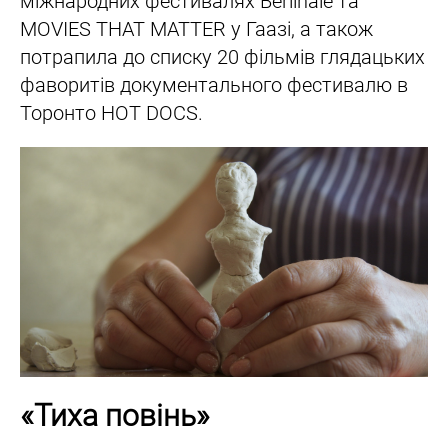
міжнародних фестивалях Berlinale та
MOVIES THAT MATTER у Гаазі, а також
потрапила до списку 20 фільмів глядацьких
фаворитів документального фестивалю в
Торонто HOT DOCS.
«Тиха повінь»