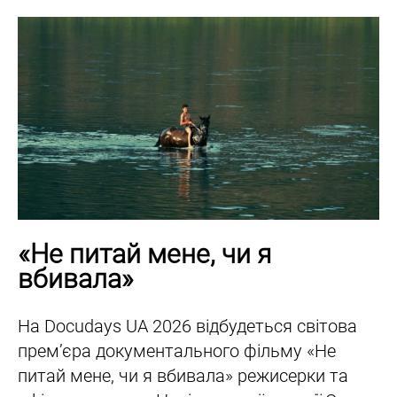
«Не питай мене, чи я
вбивала»
На Docudays UA 2026 відбудеться світова
прем’єра документального фільму «Не
питай мене, чи я вбивала» режисерки та