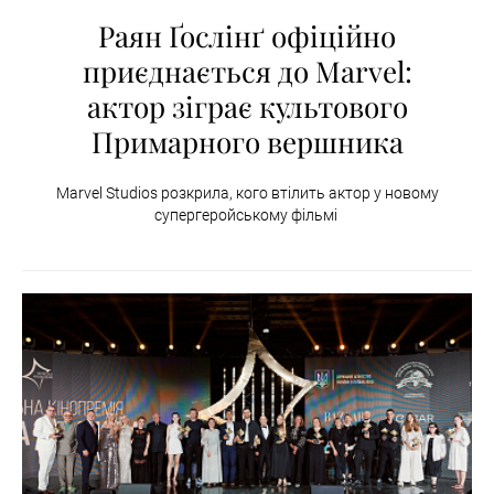
Раян Ґослінґ офіційно
приєднається до Marvel:
актор зіграє культового
Примарного вершника
Marvel Studios розкрила, кого втілить актор у новому
супергеройському фільмі