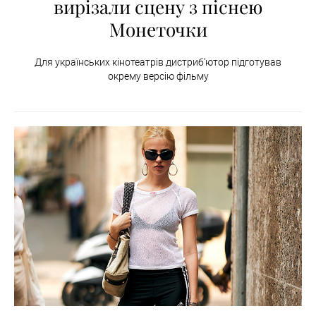
вирізали сцену з піснею
Монеточки
Для українських кінотеатрів дистриб’ютор підготував
окрему версію фільму