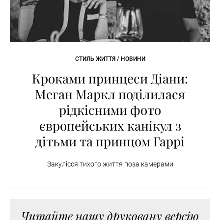
СТИЛЬ ЖИТТЯ / НОВИНИ
Кроками принцеси Діани:
Меган Маркл поділилася
рідкісними фото
європейських канікул з
дітьми та принцом Гаррі
Закулісся тихого життя поза камерами
Читайте нашу друковану версію