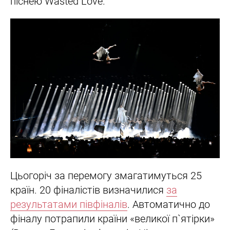
піснею Wasted Love.
Цьогоріч за перемогу змагатимуться 25
країн. 20 фіналістів визначилися
за
результатами півфіналів
. Автоматично до
фіналу потрапили країни «великої п`ятірки»