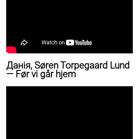
Данія, Søren Torpegaard Lund
— Før vi går hjem