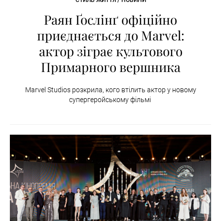
СТИЛЬ ЖИТТЯ / НОВИНИ
Раян Ґослінґ офіційно
приєднається до Marvel:
актор зіграє культового
Примарного вершника
Marvel Studios розкрила, кого втілить актор у новому
супергеройському фільмі