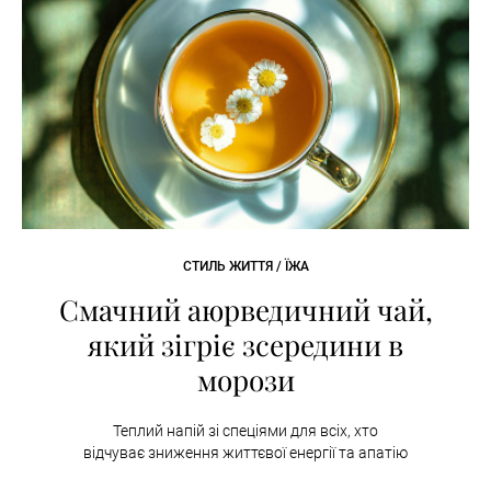
СТИЛЬ ЖИТТЯ / ЇЖА
Смачний аюрведичний чай,
який зігріє зсередини в
морози
Теплий напій зі спеціями для всіх, хто
відчуває зниження життєвої енергії та апатію