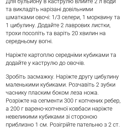
Для бульйону в каструлю влийте 2 л води
та викладіть нарізані довільними
шматками овочі: 1/3 селери, 1 морквину та
1 цибулину. Додайте 2 лаврових листки,
трохи посоліть та варіть 20 хвилин на
середньому вогні.
Наріжте картоплю середніми кубиками та
додайте у каструлю до овочів.
Зробіть засмажку. Наріжте другу цибулину
маленькими кубиками. Розчавіть 2 зубки
часнику пласким боком леза ножа.
Розріжте на сегменти 300 г копчених ребер,
а 200 г варено-копченої ковбаси наріжте
невеликими кубиками зі стороною
приблизно 1 см. Розігрійте пательню з 2 ст.