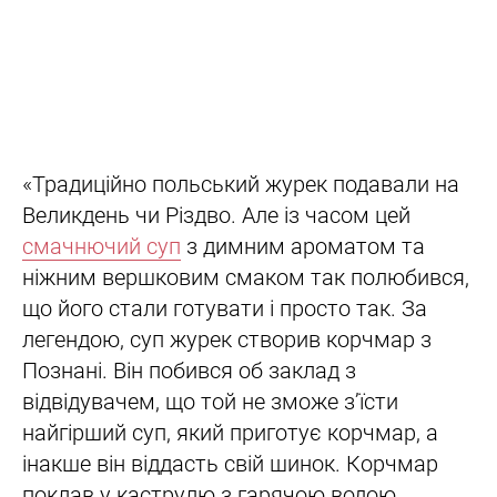
«Традиційно польський журек подавали на
Великдень чи Різдво. Але із часом цей
смачнючий суп
з димним ароматом та
ніжним вершковим смаком так полюбився,
що його стали готувати і просто так. За
легендою, суп журек створив корчмар з
Познані. Він побився об заклад з
відвідувачем, що той не зможе з’їсти
найгірший суп, який приготує корчмар, а
інакше він віддасть свій шинок. Корчмар
поклав у каструлю з гарячою водою