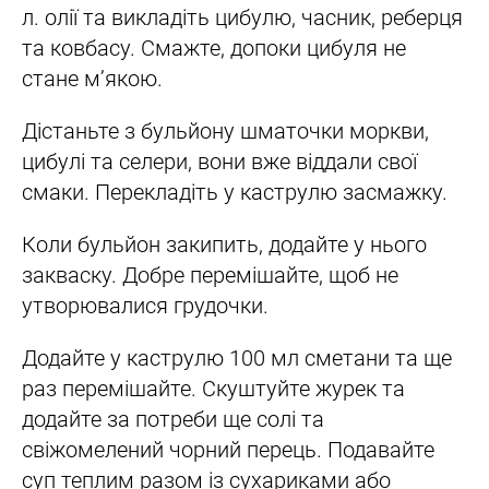
л. олії та викладіть цибулю, часник, реберця
та ковбасу. Смажте, допоки цибуля не
стане м’якою.
Дістаньте з бульйону шматочки моркви,
цибулі та селери, вони вже віддали свої
смаки. Перекладіть у каструлю засмажку.
Коли бульйон закипить, додайте у нього
закваску. Добре перемішайте, щоб не
утворювалися грудочки.
Додайте у каструлю 100 мл сметани та ще
раз перемішайте. Скуштуйте журек та
додайте за потреби ще солі та
свіжомелений чорний перець. Подавайте
суп теплим разом із сухариками або