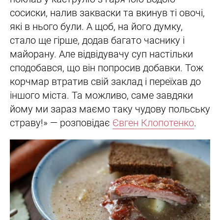
сосиски, налив закваски та вкинув ті овочі,
які в нього були. А щоб, на його думку,
стало ще гірше, додав багато часнику і
майорану. Але відвідувачу суп настільки
сподобався, що він попросив добавки. Тож
корчмар втратив свій заклад і переїхав до
іншого міста. Та можливо, саме завдяки
йому ми зараз маємо таку чудову польську
страву!» — розповідає
Євген Клопотенко
.