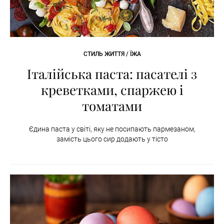
СТИЛЬ ЖИТТЯ / ЇЖА
Італійська паста: пасателі з
креветками, спаржею і
томатами
Єдина паста у світі, яку не посипають пармезаном,
замість цього сир додають у тісто