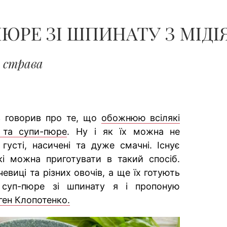
ЧОЛОВІКІВ...
ЮРЕ ЗІ ШПИНАТУ З МІДІ
 страва
з говорив про те, що
обожнюю всілякі
 та супи-пюре
. Ну і як їх можна не
усті, насичені та дуже смачні. Існує
які можна приготувати в такий спосіб.
евиці та різних овочів, а ще їх готують
 суп-пюре зі шпинату я і пропоную
ген Клопотенко.