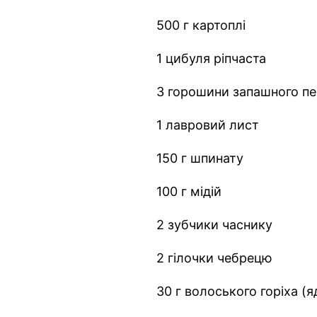
500 г картоплі
1 цибуля ріпчаста
3 горошини запашного п
1 лавровий лист
150 г шпинату
100 г мідій
2 зубчики часнику
2 гілочки чебрецю
30 г волоського горіха (я