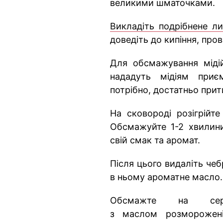
великими шматочками.
Викладіть подрібнене л
доведіть до кипіння, пров
Для обсмажування мідій
нададуть мідіям приє
потрібно, достатньо при
На сковороді розігрійте
Обсмажуйте 1-2 хвилини
свій смак та аромат.
Після цього видаліть чеб
в ньому ароматне масло.
Обсмажте на сер
з маслом розморожені 