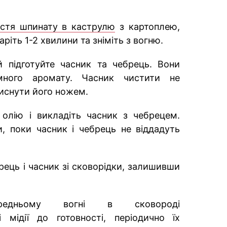
истя шпинату в каструлю
з картоплею,
аріть 1-2 хвилини та зніміть з вогню.
 підготуйте часник та чебрець. Вони
много аромату. Часник чистити не
тиснути його ножем.
 олію і викладіть часник з чебрецем.
, поки часник і чебрець не віддадуть
рець і часник зі сковорідки, залишивши
едньому вогні в сковороді
мідії до готовності, періодично їх