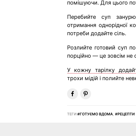
помішуючи. Для цього по
Перебийте суп занур
отримання однорідної ко
потреби додайте сіль.
Розлийте готовий суп по
порційно — це зовсім не 
У кожну тарілку додай
трохи мідій і полийте нев
ТЕГИ:
ГОТУЄМО ВДОМА
,
РЕЦЕПТИ