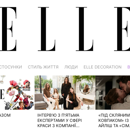
СТОСУНКИ
СТИЛЬ ЖИТТЯ
ЛЮДИ
ELLE DECORATION
В
РАЗОМ
ІНТЕРВ’Ю З П’ЯТЬМА
«ПІД СКЛЯНИМ
ЕКСПЕРТАМИ У СФЕРІ
КОВПАКОМ» ІЗ 
КРАСИ З КОМПАНІЇ...
АЙЛІШ ТА «СІМ