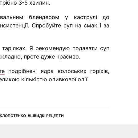
трібно 3-5 хвилин.
ювальним блендером у каструлі до
нсистенції. Спробуйте суп на смак і за
 тарілках. Я рекомендую подавати суп
складно, проте дуже красиво.
те
подрібнені ядра волоських горіхів,
еликою кількістю оливкової олії.
 КЛОПОТЕНКО
,
ШВИДКІ РЕЦЕПТИ