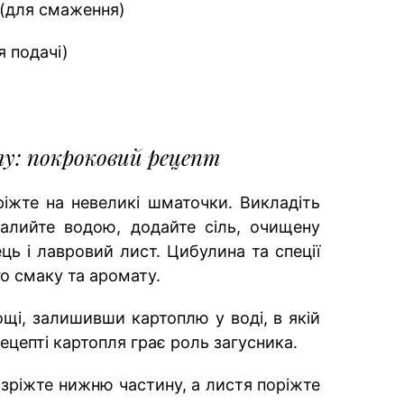
ї (для смаження)
я подачі)
у: покроковий рецепт
іжте на невеликі шматочки. Викладіть
алийте водою, додайте сіль, очищену
ць і лавровий лист. Цибулина та спеції
о смаку та аромату.
щі, залишивши картоплю у воді, в якій
ецепті картопля грає роль загусника.
зріжте нижню частину, а листя поріжте