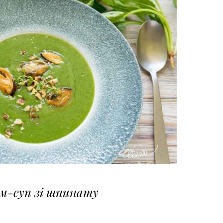
м-суп зі шпинату