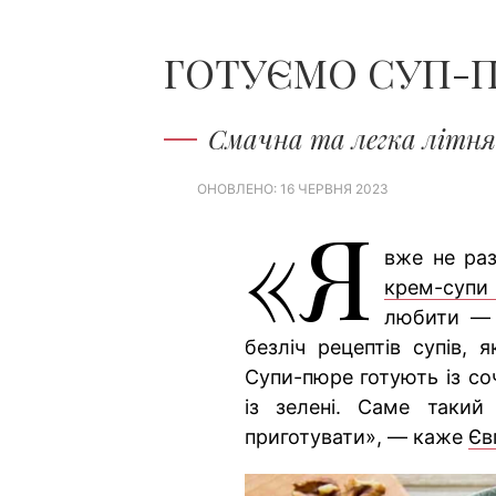
ГОТУЄМО СУП-П
Смачна та легка літня
ОНОВЛЕНО: 16 ЧЕРВНЯ 2023
«Я
вже не ра
крем-супи
любити — г
безліч рецептів супів, 
Супи-пюре готують із соч
із зелені. Саме такий
приготувати», — каже
Єв