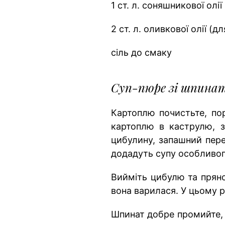
1 ст. л. соняшникової олі
2 ст. л. оливкової олії (дл
сіль до смаку
Суп-пюре зі шпинат
Картоплю почистьте, пор
картоплю в каструлю, з
цибулину, запашний пере
додадуть супу особливог
Вийміть цибулю та пряно
вона варилася. У цьому р
Шпинат добре промийте, 