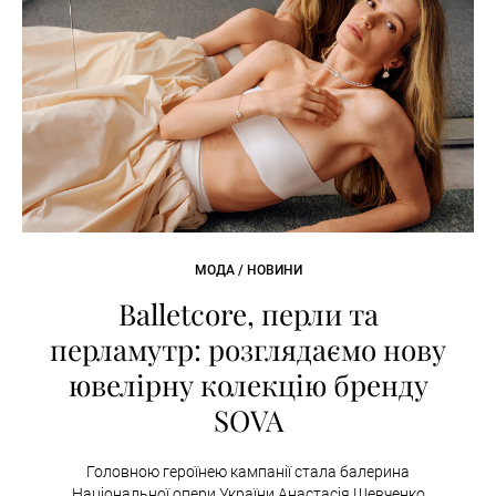
МОДА / НОВИНИ
Balletcore, перли та
перламутр: розглядаємо нову
ювелірну колекцію бренду
SOVA
Головною героїнею кампанії стала балерина
Національної опери України Анастасія Шевченко