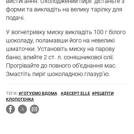
вистигання. Охолоджений пиріг дістаньте з
форми та викладіть на велику тарілку для
подачі.
У вогнетривку миску викладіть 100 г білого
шоколаду, поламавши його на невеликі
шматочки. Установіть миску на парову
баню, влийте 2 ст. л. соняшникової олії.
Прогрівайте до повного об’єднання мас.
Змастіть пиріг шоколадною глазур’ю.
ТЕГИ:
#ГОТУЄМО ВДОМА
,
#ДЕСЕРТ ELLE
#РЕЦЕПТИ
КЛОПОТЕНКА