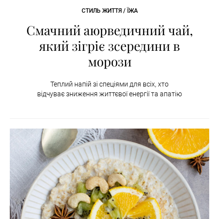
СТИЛЬ ЖИТТЯ / ЇЖА
Смачний аюрведичний чай,
який зігріє зсередини в
морози
Теплий напій зі спеціями для всіх, хто
відчуває зниження життєвої енергії та апатію