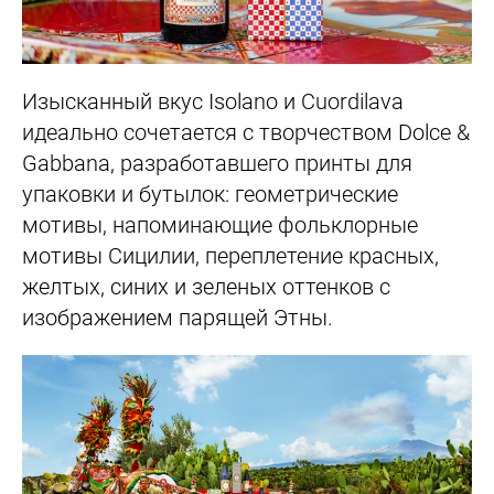
Изысканный вкус Isolano и Cuordilava
идеально сочетается с творчеством Dolce &
Gabbana, разработавшего принты для
упаковки и бутылок: геометрические
мотивы, напоминающие фольклорные
мотивы Сицилии, переплетение красных,
желтых, синих и зеленых оттенков с
изображением парящей Этны.