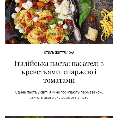
СТИЛЬ ЖИТТЯ / ЇЖА
Італійська паста: пасателі з
креветками, спаржею і
томатами
Єдина паста у світі, яку не посипають пармезаном,
замість цього сир додають у тісто