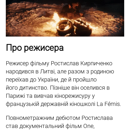
Про режисера
Режисер фільму Ростислав Кирпиченко
народився в Литві, але разом з родиною
переїхав до України, де й пройшло
його дитинство. Пізніше він оселився в
Парижі та вивчав кінорежисуру у
французькій державній кіношколі La Fémis.
Повнометражним дебютом Ростислава
став документальний фільм One,