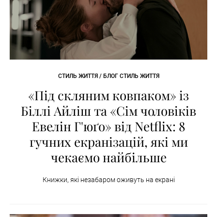
СТИЛЬ ЖИТТЯ / БЛОГ СТИЛЬ ЖИТТЯ
«Під скляним ковпаком» із
Біллі Айліш та «Сім чоловіків
Евелін Г'юґо» від Netflix: 8
гучних екранізацій, які ми
чекаємо найбільше
Книжки, які незабаром оживуть на екрані