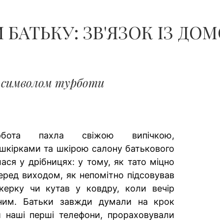
ЧОЛОВІКІВ...
АТЬКУ: ЗВ'ЯЗОК ІЗ ДОМО
е символом турботи
рбота пахла свіжою випічкою,
кірками та шкірою салону батькового
ася у дрібницях: у тому, як тато міцно
перед виходом, як непомітно підсовував
ерку чи кутав у ковдру, коли вечір
ним. Батьки завжди думали на крок
 наші перші телефони, прораховували