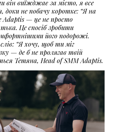
и він виїжджає за місто, я все
, доки не побачу коротке: “Я на
е Adaptis — це не просто
тька. Це спосіб зробити
омфортнішими його подорожі.
слів: “Я хочу, щоб ти міг
ку — де б не пролягав твій
ься Тетяна, Head of SMM Adaptis.