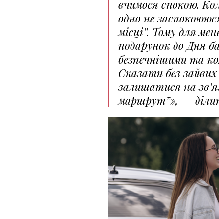
вчимося спокою. Кол
одно не заспокоююся
місці”. Тому для мен
подарунок до Дня ба
безпечнішими та к
Сказати без зайвих 
залишатися на зв’яз
маршрут”», — ділит