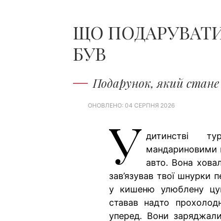
ЩО ПОДАРУВАТИ Б
БУВ
Подарунок, який стан
ОНОВЛЕНО: 04 СЕРПНЯ 2026
У
дитинстві ту
мандариновими ш
авто. Вона ховал
зав’язував твої шнурки 
у кишеню улюблену цук
ставав надто прохолод
уперед. Вони заряджали