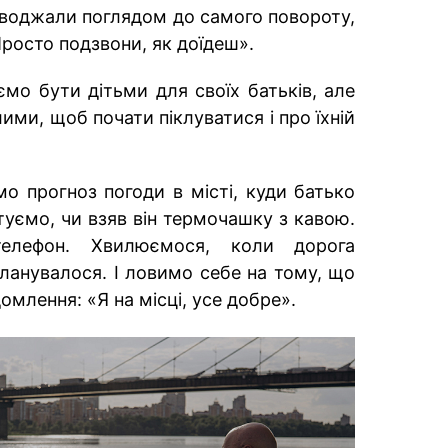
воджали поглядом до самого повороту,
росто подзвони, як доїдеш».
мо бути дітьми для своїх батьків, але
ми, щоб почати піклуватися і про їхній
о прогноз погоди в місті, куди батько
туємо, чи взяв він термочашку з кавою.
телефон. Хвилюємося, коли дорога
планувалося. І ловимо себе на тому, що
омлення: «Я на місці, усе добре».