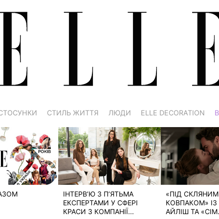
СТОСУНКИ
СТИЛЬ ЖИТТЯ
ЛЮДИ
ELLE DECORATION
В
РАЗОМ
ІНТЕРВ’Ю З П’ЯТЬМА
«ПІД СКЛЯНИМ
ЕКСПЕРТАМИ У СФЕРІ
КОВПАКОМ» ІЗ 
КРАСИ З КОМПАНІЇ...
АЙЛІШ ТА «СІМ