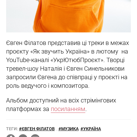
Євген Філатов представив ці треки в межах
проєкту «Як звучить Україна» в лютому на
YouTube-каналі «УкрЮтюбПроєкт». Творці
тревел-шоу Наталія і Євген Синельникови
запросили Євгена до співпраці у проєкті на
роль ведучого і композитора.
Альбом доступний на всіх стрімінгових
платформах за
посиланням
.
ТЕГИ:
#ЄВГЕН ФІЛАТОВ
,
#МУЗИКА
#УКРАЇНА