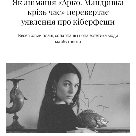
Як анімація «Арко. Мандрівка
крізь час» перевертає
уявлення про кіберфешн
Веселковий плащ, соларпанк і нова естетика моди
майбутнього