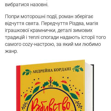
вибратися назовні.
Попри моторошні події, роман зберігає
відчуття свята. Передчуття Різдва, магія
іграшкової крамнички, деталі зимових
традицій і теплі спогади надають історії того
самого cozy-настрою, за який ми любимо
жанр.