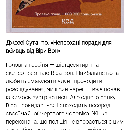
Джессі Сутанто. «Непрохані поради для
вбивць від Віри Вон»
Головна героїня — шістдесятирічна
експертка з чаю Віра Вон. Найбільше вона
любить смакувати улун і проводити
розслідування, чи її син нарешті вже почав
із кимось зустрічатися. Але одного ранку
Віра прокидається і знаходить посеред
своєї чайної мертвого чоловіка. Жінка
переконана, що поліція не впорається з цим
так добре, як вона сама, тож вирішує взяти