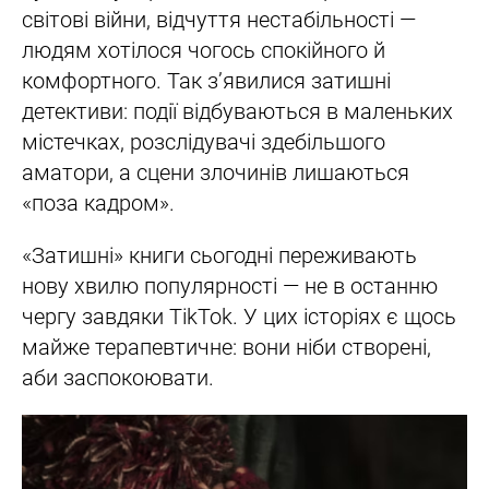
світові війни, відчуття нестабільності —
людям хотілося чогось спокійного й
комфортного. Так з’явилися затишні
детективи: події відбуваються в маленьких
містечках, розслідувачі здебільшого
аматори, а сцени злочинів лишаються
«поза кадром».
«Затишні» книги сьогодні переживають
нову хвилю популярності — не в останню
чергу завдяки TikTok. У цих історіях є щось
майже терапевтичне: вони ніби створені,
аби заспокоювати.