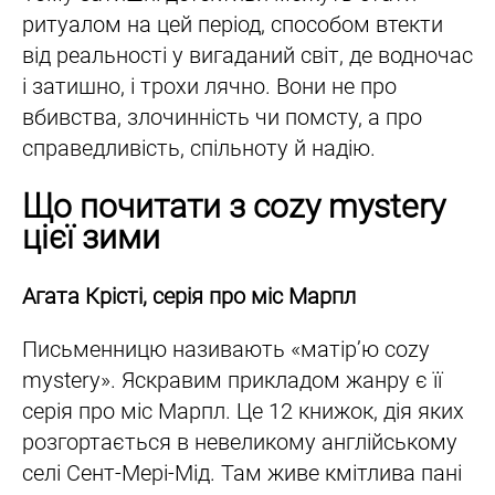
ритуалом на цей період, способом втекти
від реальності у вигаданий світ, де водночас
і затишно, і трохи лячно. Вони не про
вбивства, злочинність чи помсту, а про
справедливість, спільноту й надію.
Що почитати з cozy mystery
цієї зими
Агата Крісті, серія про міс Марпл
Письменницю називають «матір’ю cozy
mystery». Яскравим прикладом жанру є її
серія про міс Марпл. Це 12 книжок, дія яких
розгортається в невеликому англійському
селі Сент-Мері-Мід. Там живе кмітлива пані