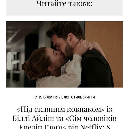
Читайте також:
СТИЛЬ ЖИТТЯ / БЛОГ СТИЛЬ ЖИТТЯ
«Під скляним ковпаком» із
Біллі Айліш та «Сім чоловіків
Евелін Г'юґо» від Netflix: 8