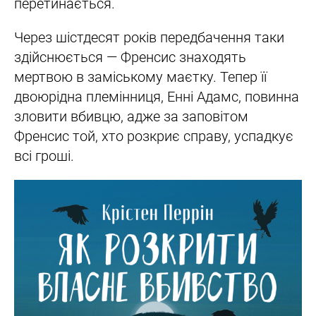
перетинається.
Через шістдесят років передбачення таки
здійснюється — Френсис знаходять
мертвою в заміському маєтку. Тепер її
двоюрідна племінниця, Енні Адамс, повинна
зловити вбивцю, адже за заповітом
Френсис той, хто розкриє справу, успадкує
всі гроші.