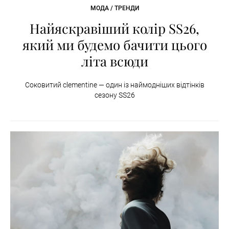
МОДА / ТРЕНДИ
Найяскравіший колір SS26,
який ми будемо бачити цього
літа всюди
Соковитий clementine — один із наймодніших відтінків
сезону SS26