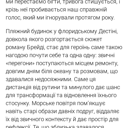
ми перестаємо бігти, тривога стишується, і
крізь неї пробивається наш справжній
голос, який ми ігнорували протягом року.
Пляжний будинок у флоридському Дестіні,
довкола якого розгортається сюжет
роману Брейді, стає для героїнь саме такою
нагодою почути себе та одна одну: звичні
«перегони» поступаються місцем ремонту,
довгим дням біля океану та розмовам, що
здавалися недосяжними. Саме ця
дистанція від рутини та минулого дає шанс
для трансформації та відновлення їхнього
стосунку. Морське повітря пом’якшує
навіть старі образи давніх подруг, віддаляє
їх від звичного контексту й дає простір для
рефлексії. Те, що зблизька здавалося