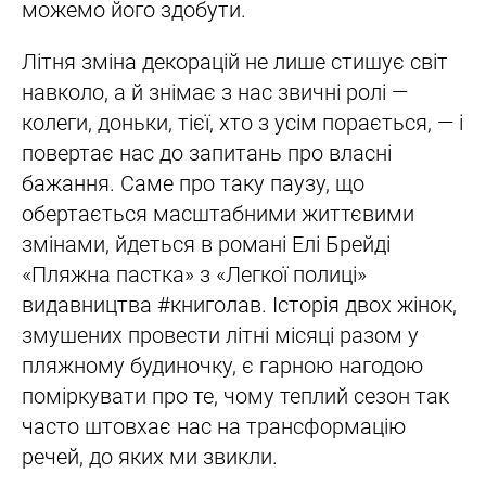
можемо його здобути.
Літня зміна декорацій не лише стишує світ
навколо, а й знімає з нас звичні ролі —
колеги, доньки, тієї, хто з усім порається, — і
повертає нас до запитань про власні
бажання. Саме про таку паузу, що
обертається масштабними життєвими
змінами, йдеться в романі Елі Брейді
«Пляжна пастка» з «Легкої полиці»
видавництва #книголав. Історія двох жінок,
змушених провести літні місяці разом у
пляжному будиночку, є гарною нагодою
поміркувати про те, чому теплий сезон так
часто штовхає нас на трансформацію
речей, до яких ми звикли.