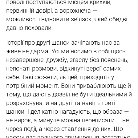
поволі поступаються місцем крихкій,
первинній довірі, а ворожнеча —
можливості відновити зв’язок, який обидві
давно поховали.
Історії про другі шанси зачіпають нас за
живе не дарма. Усі ми носимо в собі щось
незавершене: дружбу, згаслу без пояснень,
непочаті розмови, відкинуті версії самих
себе. Такі сюжети, як цей, приходять у
потрібний момент. Вони приваблюють ще й
тому, що дають дозвіл не бути ідеальними й
розраховувати на другі та навіть треті
шанси. І делікатно нагадують, що образа —
не вирок, а минуле можна переписати — не
через події, а через ставлення до них. Що
часом для великого примирення достатньо