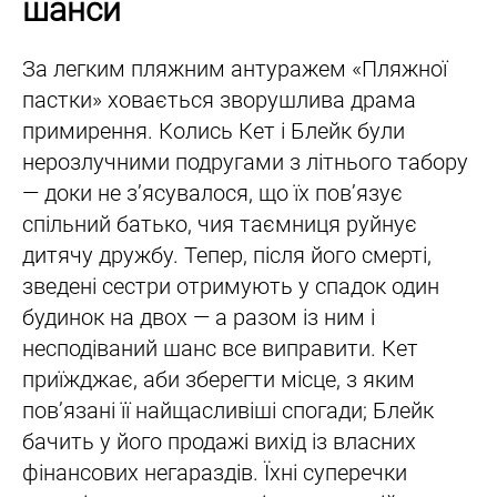
шанси
За легким пляжним антуражем «Пляжної
пастки» ховається зворушлива драма
примирення. Колись Кет і Блейк були
нерозлучними подругами з літнього табору
— доки не з’ясувалося, що їх пов’язує
спільний батько, чия таємниця руйнує
дитячу дружбу. Тепер, після його смерті,
зведені сестри отримують у спадок один
будинок на двох — а разом із ним і
несподіваний шанс все виправити. Кет
приїжджає, аби зберегти місце, з яким
пов’язані її найщасливіші спогади; Блейк
бачить у його продажі вихід із власних
фінансових негараздів. Їхні суперечки