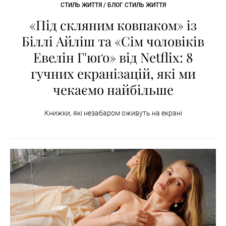
СТИЛЬ ЖИТТЯ / БЛОГ СТИЛЬ ЖИТТЯ
«Під скляним ковпаком» із
Біллі Айліш та «Сім чоловіків
Евелін Г'юґо» від Netflix: 8
гучних екранізацій, які ми
чекаємо найбільше
Книжки, які незабаром оживуть на екрані