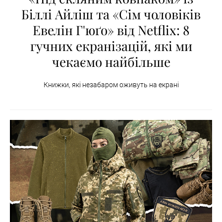
Біллі Айліш та «Сім чоловіків
Евелін Г'юґо» від Netflix: 8
гучних екранізацій, які ми
чекаємо найбільше
Книжки, які незабаром оживуть на екрані