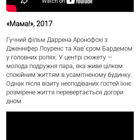
«Мама!», 2017
Гучний фільм Даррена Аронофскі з
Дженніфер Лоуренс та Хав`єром Бардемом
у головних ролях. У центрі сюжету —
молода подружня пара, яка живе цілком
спокійним життям в усамітненому будинку.
Однак після візиту несподіваних гостей їхнє
розмірене життя перевертається догори
дном.