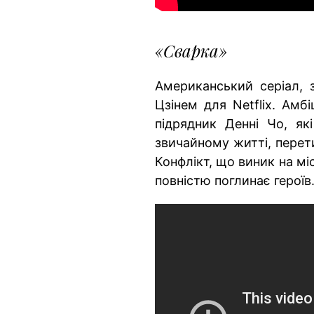
«Сварка»
Американський серіал,
Цзінем для Netflix. Амб
підрядник Денні Чо, я
звичайному житті, перети
Конфлікт, що виник на мі
повністю поглинає героїв