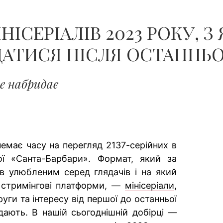
НІСЕРІАЛІВ 2023 РОКУ, З
АТИСЯ ПІСЛЯ ОСТАННЬОЇ
е набридає
немає часу на перегляд 2137-серійних в
ої «Санта-Барбари». Формат, який за
ав улюбленим серед глядачів і на який
 стримінгові платформи, —
мінісеріали
,
уги та інтересу від першої до останньої
идають. В нашій сьогоднішній добірці —