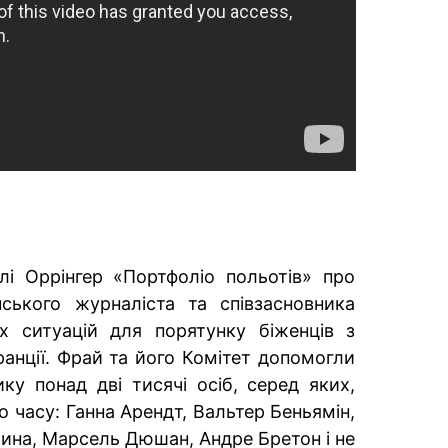
лі Оррінгер «Портфоліо польотів» про
ського журналіста та співзасновника
х ситуацій для порятунку біженців з
анції. Фрай та його Комітет допомогли
ку понад дві тисячі осіб, серед яких,
о часу: Ганна Арендт, Вальтер Беньямін,
ина, Марсель Дюшан, Андре Бретон і не