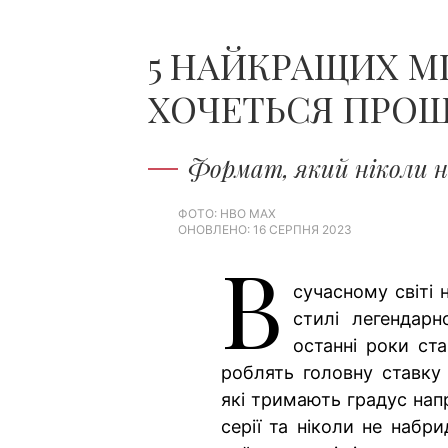
5 НАЙКРАЩИХ МІ
ХОЧЕТЬСЯ ПРОЩ
Формат, який ніколи н
ФОТО: HBO MAX
ОНОВЛЕНО: 16 СЕРПНЯ 2023
В
сучасному світі 
стилі легендарн
останні роки ст
роблять головну ставку
які тримають градус напр
серії та ніколи не набр