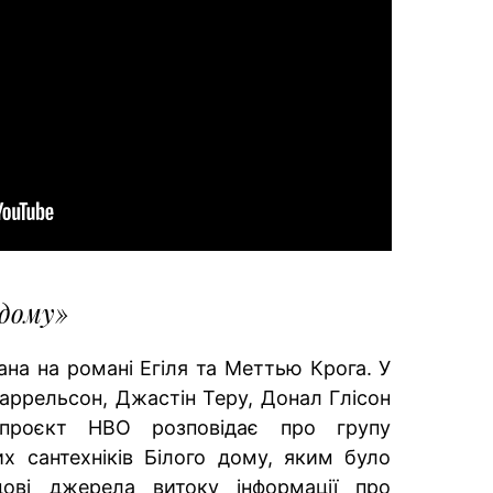
 дому»
ана на романі Егіля та Меттью Крога. У
аррельсон, Джастін Теру, Донал Глісон
 проєкт HBO розповідає про групу
их сантехніків Білого дому, яким було
ові джерела витоку інформації про