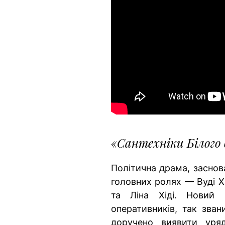
«Сантехніки Білого
Політична драма, заснов
головних ролях — Вуді Х
та Ліна Хіді. Новий
оперативників, так зван
доручено виявити уряд