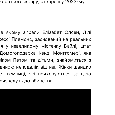
короткого жанру, створені у 2023-му.
і в якому зіграли Елізабет Олсен, Лілі
Джессі Племонс, заснований на реальних
ся у невеликому містечку Вайлі, штат
 Домогоподарка Кенді Монтгомері, яка
віком Петом та дітьми, знайомиться з
диною неподалік від неї. Жінки швидко
е таємниці, які приховуються за цією
ризведуть до вбивства.