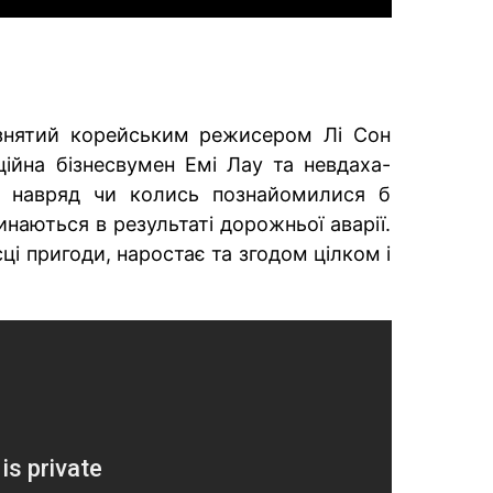
 знятий корейським режисером Лі Сон
іційна бізнесвумен Емі Лау та невдаха-
кі навряд чи колись познайомилися б
наються в результаті дорожньої аварії.
сці пригоди, наростає та згодом цілком і
.