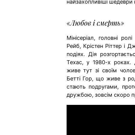
найзахопливіші шедеври 
«Любов і смерть»
Мінісеріал, головні рол
Рейб, Крістен Ріттер і 
подіях. Дія розгортаєть
Техас, у 1980-х роках.
живе тут зі своїм чоло
Бетті Гор, що живе з ро
стають подругами, прот
дружбою, зовсім скоро п