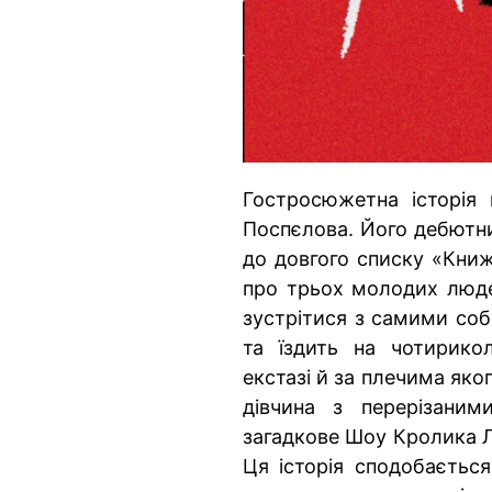
Гостросюжетна історія 
Поспєлова. Його дебютни
до довгого списку «Книж
про трьох молодих люде
зустрітися з самими соб
та їздить на чотирико
екстазі й за плечима як
дівчина з перерізаним
загадкове Шоу Кролика Л
Ця історія сподобається