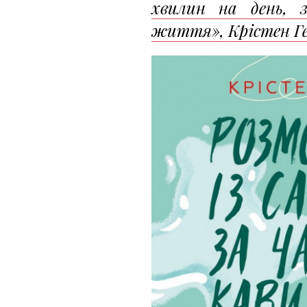
хвилин на день, 
життя», Крістен Г