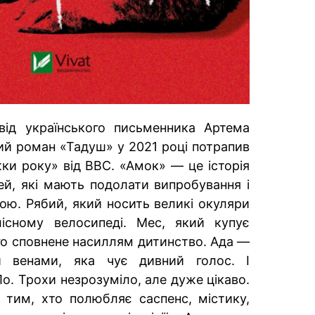
від українського письменника Артема
й роман «Тадуш» у 2021 році потрапив
ки року» від ВВС. «Амок» — це історія
й, які мають подолати випробування і
ою. Рябий, який носить великі окуляри
лісному велосипеді. Мес, який купує
ого сповнене насиллям дитинство. Ада —
и венами, яка чує дивний голос. І
о. Трохи незрозуміло, але дуже цікаво.
 тим, хто полюбляє саспенс, містику,