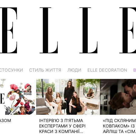
СТОСУНКИ
СТИЛЬ ЖИТТЯ
ЛЮДИ
ELLE DECORATION
В
РАЗОМ
ІНТЕРВ’Ю З П’ЯТЬМА
«ПІД СКЛЯНИМ
ЕКСПЕРТАМИ У СФЕРІ
КОВПАКОМ» ІЗ 
КРАСИ З КОМПАНІЇ...
АЙЛІШ ТА «СІМ