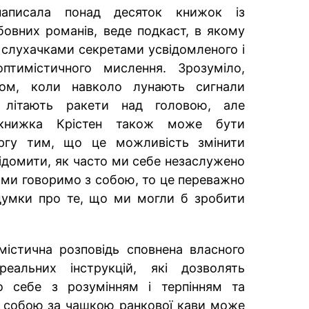
написала понад десяток книжок із
овних романів, веде подкаст, в якому
а слухачками секретами усвідомленого і
тимістичного мислення. Зрозуміло,
том, коли навколо лунають сигнали
а літають ракети над головою, але
 книжка Крістен також може бути
ргу тим, що це можливість змінити
відомити, як часто ми себе незаслужено
 ми говоримо з собою, то це переважно
 думки про те, що ми могли б зробити
містична розповідь сповнена власного
реальних інструкцій, які дозволять
о себе з розумінням і терпінням та
з собою за чашкою ранкової кави може