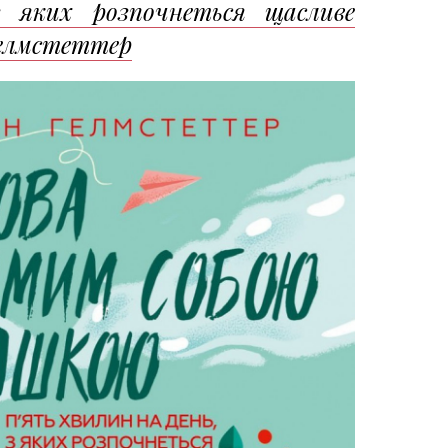
з яких розпочнеться щасливе
елмстеттер