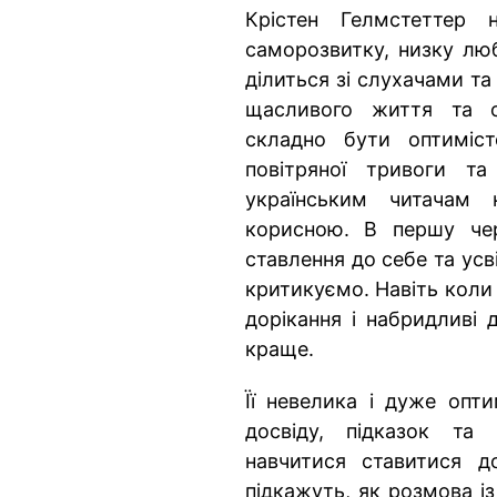
Крістен Гелмстеттер 
саморозвитку, низку люб
ділиться зі слухачами т
щасливого життя та оп
складно бути оптиміс
повітряної тривоги т
українським читачам
корисною. В першу че
ставлення до себе та ус
критикуємо. Навіть коли
дорікання і набридливі
краще.
Її невелика і дуже опти
досвіду, підказок та 
навчитися ставитися д
підкажуть, як розмова і