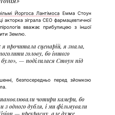
ґонія»
ільмі Йоргоса Лантімоса
Емма Стоун
чці акторка зіграла CEO фармацевтичної
спірологів вважає прибулицею з іншої
щити Землю.
 я прочитала сценарій, я знала,
поголити голову, бо іншого
 було», — поділилася Стоун під
ішенні, безпосередньо перед зйомкою
ала.
становлювали чотири камери, бо
и з одного дубля, і ми фільмували
ision — прекрасну, але дуже