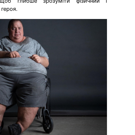
 щоб глибше зрозуміти фізичний і
 героя.