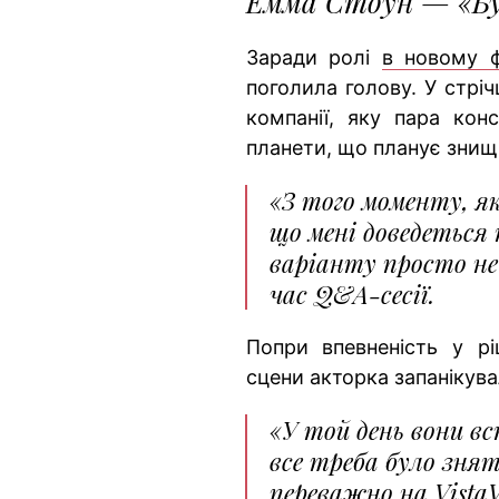
Емма Стоун — «Бу
Заради ролі
в новому ф
поголила голову. У стрі
компанії, яку пара кон
планети, що планує зни
«З того моменту, як
що мені доведеться 
варіанту просто не
час Q&A-сесії.
Попри впевненість у р
сцени акторка запанікув
«У той день вони в
все треба було знят
переважно на VistaV