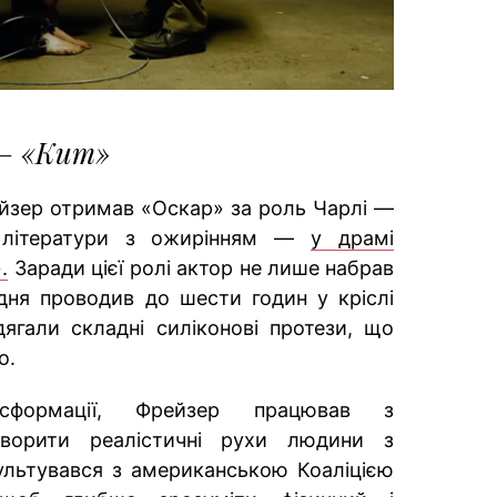
— «Кит»
йзер отримав «Оскар» за роль Чарлі —
 літератури з ожирінням —
у драмі
.
Заради цієї ролі актор не лише набрав
дня проводив до шести годин у кріслі
ягали складні силіконові протези, що
о.
нсформації, Фрейзер працював з
творити реалістичні рухи людини з
ультувався з американською Коаліцією