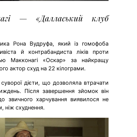
агі — «Далласький клуб
рика Рона Вудруфа, який із гомофоба
ивіста й контрабандиста ліків проти
ью Макконагі «Оскар» за найкращу
ого актор схуд на 22 кілограми.
суворої дієти, що дозволяла втрачати
иждень. Після завершення зйомок він
 до звичного харчування виявилося не
 ніж схуднення.