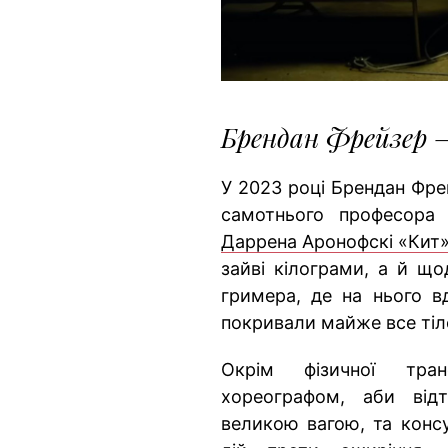
Брендан Фрейзер 
У 2023 році Брендан Фре
самотнього професора
Даррена Аронофскі «Кит»
зайві кілограми, а й що
гримера, де на нього вд
покривали майже все тіл
Окрім фізичної тра
хореографом, аби від
великою вагою, та конс