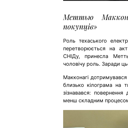
Меттью Маккон
покупців»
Роль техаського елект
перетворюється на акт
СНІДу, принесла Метт
чоловічу роль. Заради ць
Макконагі дотримувався 
близько кілограма на т
зізнавався: повернення
менш складним процесом,