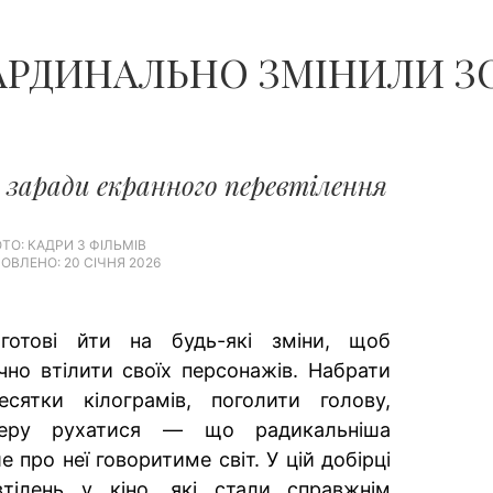
 КАРДИНАЛЬНО ЗМІНИЛИ 
 заради екранного перевтілення
ТО: КАДРИ З ФІЛЬМІВ
ОВЛЕНО: 20 СІЧНЯ 2026
готові йти на будь-які зміни, щоб
но втілити своїх персонажів. Набрати
сятки кілограмів, поголити голову,
еру рухатися — що радикальніша
е про неї говоритиме світ. У цій добірці
втілень у кіно, які стали справжнім