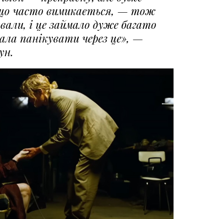
 що часто вимикається, — тож
вали, і це займало дуже багато
чала панікувати через це», —
ун.