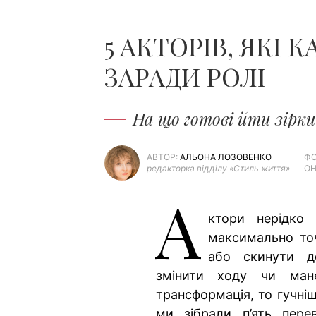
5 АКТОРІВ, ЯКІ
ЗАРАДИ РОЛІ
На що готові йти зірки
АВТОР:
АЛЬОНА ЛОЗОВЕНКО
ФО
редакторка відділу «Стиль життя»
ОН
А
ктори нерідко 
максимально точ
або скинути де
змінити ходу чи ман
трансформація, то гучніш
ми зібрали п’ять пере