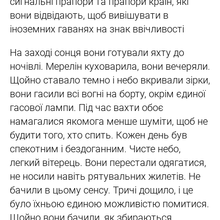
сигнальні прапори та прапори країн, які
вони відвідають, щоб вивішувати в
іноземних гаванях на знак ввічливості
На заході сонця вони готували яхту до
ночівлі. Мерелін куховарила, вони вечеряли.
Щойно ставало темно і небо вкривали зірки,
вони гасили всі вогні на борту, окрім єдиної
гасової лампи. Під час вахти обоє
намагалися якомога менше шуміти, щоб не
будити того, хто спить. Кожен день був
спекотним і бездоганним. Чисте небо,
легкий вітерець. Вони перестали одягатися,
не носили навіть рятувальних жилетів. Не
бачили в цьому сенсу. Тричі дощило, і це
було їхньою єдиною можливістю помитися.
Щойно вони бачили, як збираються