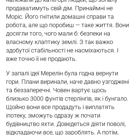
продаватимуть свій дім. Принаймні не
Моріс. Його гнітили домашні справи та
робота, але що поробиш — таке життя. Вони
досягли того, чого мали б: безпеки на
власному клаптику землі. З так важко
здобутої стабільності не насміхаються. І
вже точно її не продають.
У запалі ідеї Мерелін була годна вернути
гори. Плани виринали, наче давно узгоджені
та беззаперечні. Човен вартує щось
близько 3000 фунтів стерлінгів, як і бунгало.
Щойно вони все продадуть і виплатять
іпотеку, зможуть одразу ж почати
будівництво яхти. Доведеться діяти поволі,
відкладаючи все, що зароблять. А потім,