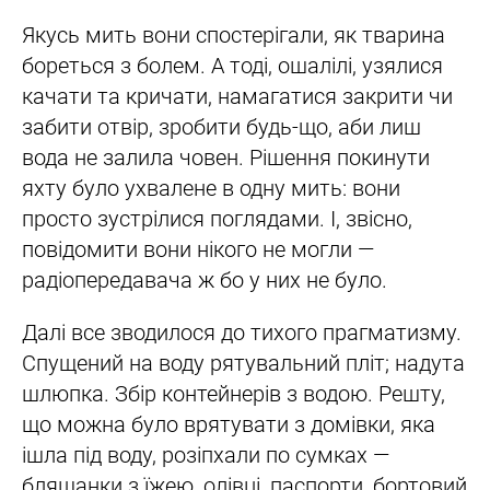
Якусь мить вони спостерігали, як тварина
бореться з болем. А тоді, ошалілі, узялися
качати та кричати, намагатися закрити чи
забити отвір, зробити будь-що, аби лиш
вода не залила човен. Рішення покинути
яхту було ухвалене в одну мить: вони
просто зустрілися поглядами. І, звісно,
повідомити вони нікого не могли —
радіопередавача ж бо у них не було.
Далі все зводилося до тихого прагматизму.
Спущений на воду рятувальний пліт; надута
шлюпка. Збір контейнерів з водою. Решту,
що можна було врятувати з домівки, яка
ішла під воду, розіпхали по сумках —
бляшанки з їжею, олівці, паспорти, бортовий