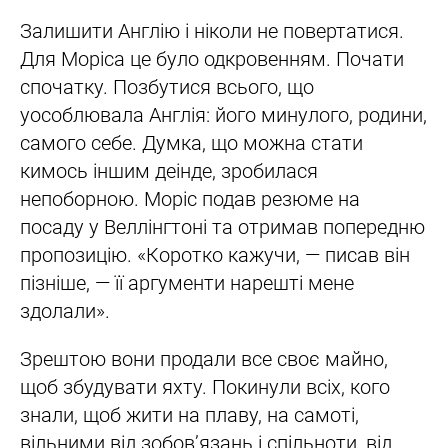
Залишити Англію і ніколи не повертатися.
Для Моріса це було одкровенням. Почати
спочатку. Позбутися всього, що
уособлювала Англія: його минулого, родини,
самого себе. Думка, що можна стати
кимось іншим деінде, зробилася
непоборною. Моріс подав резюме на
посаду у Веллінгтоні та отримав попередню
пропозицію. «Коротко кажучи, — писав він
пізніше, — її аргументи нарешті мене
здолали».
Зрештою вони продали все своє майно,
щоб збудувати яхту. Покинули всіх, кого
знали, щоб жити на плаву, на самоті,
вільними від зобов’язань і спільноти, від