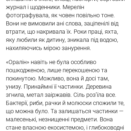
журнал і щоденники. Мерелін
фотографувала, як човен повільно тоне.
Вони не вимовили ані слова, заціпенілі від
втрати, що накривала їх. Роки праці, яхта,
яку любили як дитину, зникала під водою,
нахиляючись мірою занурення.
«Оралін» навіть не була особливо
пошкодженою, лише перекошеною та
покинутою. Можливо, вона й досі там,
унизу. Принаймні її частинки. Деревина
згнила, метал заіржавів. Сіль роз’їла все.
Бактерії, риби, рачки й молюски спожили те,
що можна було. Та залишаться частинки —
малесенькі, незнищенні предмети. Вона
стане власною екосистемою, і глибоководні