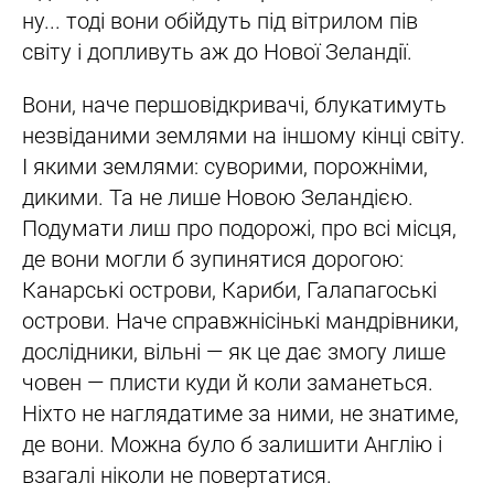
ну... тоді вони обійдуть під вітрилом пів
світу і допливуть аж до Нової Зеландії.
Вони, наче першовідкривачі, блукатимуть
незвіданими землями на іншому кінці світу.
І якими землями: суворими, порожніми,
дикими. Та не лише Новою Зеландією.
Подумати лиш про подорожі, про всі місця,
де вони могли б зупинятися дорогою:
Канарські острови, Кариби, Галапагоські
острови. Наче справжнісінькі мандрівники,
дослідники, вільні — як це дає змогу лише
човен — плисти куди й коли заманеться.
Ніхто не наглядатиме за ними, не знатиме,
де вони. Можна було б залишити Англію і
взагалі ніколи не повертатися.