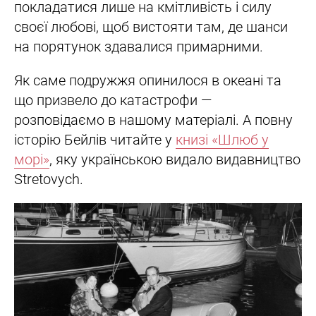
покладатися лише на кмітливість і силу
своєї любові, щоб вистояти там, де шанси
на порятунок здавалися примарними.
Як саме подружжя опинилося в океані та
що призвело до катастрофи —
розповідаємо в нашому матеріалі. А повну
історію Бейлів читайте у
книзі «Шлюб у
морі»
, яку українською видало видавництво
Stretovych.