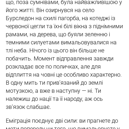
що, поза сумнівами, була найважливішою у
його житті. Він озирнувся на село
Бурследон на схилі пагорба, на котеджі із
червоної цегли та їхні білі вікна з піднімними
рамами, на дерева, що буяли зеленню і
темними силуетами вимальовувалися на
тлі неба. Нічого із цього він більше не
побачить. Момент відправлення завжди
розкладає все по поличках, але для
відплиття на човні це особливо характерно.
В одну мить ти прив’язаний до землі
мотузкою, а вже в наступну — ні. Ти
належиш до нації та її народу, аж ось
зв’язок слабшає.
Еміграція поєднує дві сили: ви прагнете до
мети попереду чи того, що вимальовуєте у