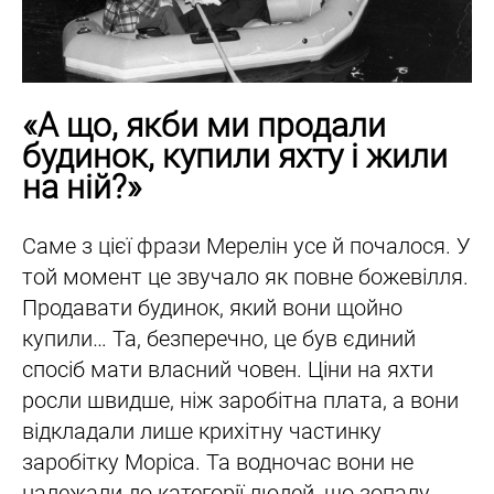
«А що, якби ми продали
будинок, купили яхту і жили
на ній?»
Саме з цієї фрази Мерелін усе й почалося. У
той момент це звучало як повне божевілля.
Продавати будинок, який вони щойно
купили… Та, безперечно, це був єдиний
спосіб мати власний човен. Ціни на яхти
росли швидше, ніж заробітна плата, а вони
відкладали лише крихітну частинку
заробітку Моріса. Та водночас вони не
належали до категорії людей, що зопалу