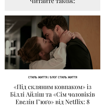
Читайте також:
СТИЛЬ ЖИТТЯ / БЛОГ СТИЛЬ ЖИТТЯ
«Під скляним ковпаком» із
Біллі Айліш та «Сім чоловіків
Евелін Г'юґо» від Netflix: 8