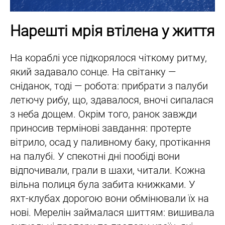
Нарешті мрія втілена у життя
На кораблі усе підкорялося чіткому ритму,
який задавало сонце. На світанку —
сніданок, тоді — робота: прибрати з палуби
летючу рибу, що, здавалося, вночі сипалася
з неба дощем. Окрім того, ранок завжди
приносив термінові завдання: протерте
вітрило, осад у паливному баку, протікання
на палубі. У спекотні дні пообіді вони
відпочивали, грали в шахи, читали. Кожна
вільна полиця була забита книжками. У
яхт-клубах дорогою вони обмінювали їх на
нові. Мерелін займалася шиттям: вишивала