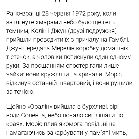
Рано-вранці 28 червня 1972 року, коли
затягнуте хмарами небо було ще геть
темним, Колін і Джун (друзі подружжя)
прийшли проводити їх з причалу на Гамблі.
Джун передала Мерелін коробку домашніх
тістечок, а чоловіки потиснули один одному
руки. За прощанням спостерігали лише
чайки: вони кружляли та кричали. Моріс
відкинув останній швартовий, і вони рушили
за течією.
Щойно «Оралін» вийшла в бурхливі, сірі
води Солента, небо почало світлішати по
краях. Моріс плив якомога повільніше,
намагаючись закарбувати у пам’яті мить,