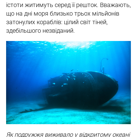
істоти житимуть серед її решток. Вважають,
що на дні моря близько трьох мільйонів
затонулих кораблів: цілий світ тіней,
здебільшого незвіданий.
Як подружжя виживало у відкритому океані