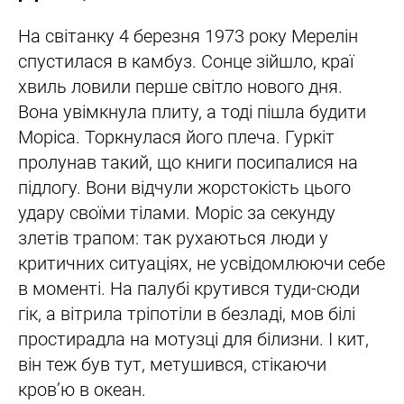
На світанку 4 березня 1973 року Мерелін
спустилася в камбуз. Сонце зійшло, краї
хвиль ловили перше світло нового дня.
Вона увімкнула плиту, а тоді пішла будити
Моріса. Торкнулася його плеча. Гуркіт
пролунав такий, що книги посипалися на
підлогу. Вони відчули жорстокість цього
удару своїми тілами. Моріс за секунду
злетів трапом: так рухаються люди у
критичних ситуаціях, не усвідомлюючи себе
в моменті. На палубі крутився туди-сюди
гік, а вітрила тріпотіли в безладі, мов білі
простирадла на мотузці для білизни. І кит,
він теж був тут, метушився, стікаючи
кров’ю в океан.