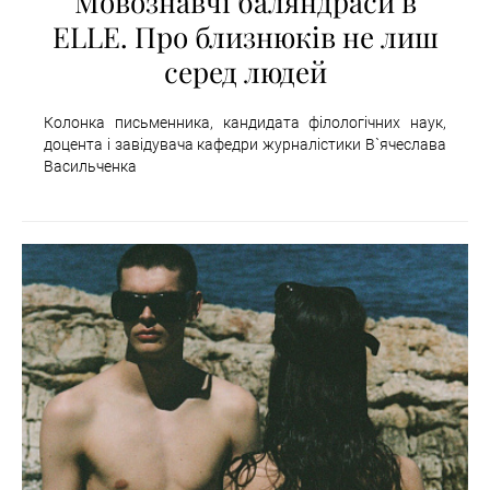
Мовознавчі баляндраси в
ELLE. Про близнюків не лиш
серед людей
Колонка письменника, кандидата філологічних наук,
доцента і завідувача кафедри журналістики В`ячеслава
Васильченка