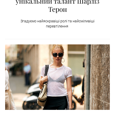
унікальний талант Шарліз
Терон
Згадуємо найяскравіші ролі та найсміливіші
перевтілення