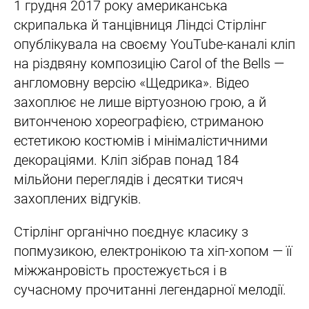
1 грудня 2017 року американська
скрипалька й танцівниця Ліндсі Стірлінг
опублікувала на своєму YouTube-каналі кліп
на різдвяну композицію Carol of the Bells —
англомовну версію «Щедрика». Відео
захоплює не лише віртуозною грою, а й
витонченою хореографією, стриманою
естетикою костюмів і мінімалістичними
декораціями. Кліп зібрав понад 184
мільйони переглядів і десятки тисяч
захоплених відгуків.
Стірлінг органічно поєднує класику з
попмузикою, електронікою та хіп-хопом — її
міжжанровість простежується і в
сучасному прочитанні легендарної мелодії.