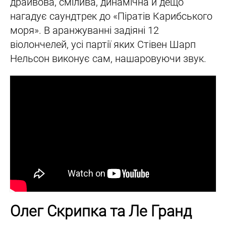
драйвова, смілива, динамічна й дещо
нагадує саундтрек до «Піратів Карибського
моря». В аранжуванні задіяні 12
віолончелей, усі партії яких Стівен Шарп
Нельсон виконує сам, нашаровуючи звук.
Олег Скрипка та Ле Гранд