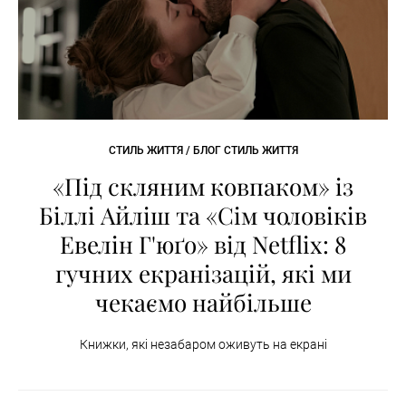
СТИЛЬ ЖИТТЯ / БЛОГ СТИЛЬ ЖИТТЯ
«Під скляним ковпаком» із
Біллі Айліш та «Сім чоловіків
Евелін Г'юґо» від Netflix: 8
гучних екранізацій, які ми
чекаємо найбільше
Книжки, які незабаром оживуть на екрані