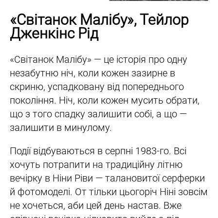
«Світанок Малібу», Тейлор
Дженкінс Рід
«Світанок Малібу» — це історія про одну
незабутню ніч, коли кожен зазирне в
скриню, успадковану від попереднього
покоління. Ніч, коли кожен мусить обрати,
що з того спадку залишити собі, а що —
залишити в минулому.
Події відбуваються в серпні 1983-го. Всі
хочуть потрапити на традиційну літню
вечірку в Ніни Ріви — талановитої серферки
й фотомоделі. От тільки цьогоріч Ніні зовсім
не хочеться, аби цей день настав. Вже