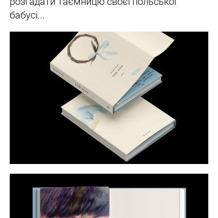
розгадати таємницю своєї польської
бабусі...