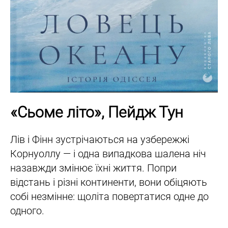
«Сьоме літо», Пейдж Тун
Лів і Фінн зустрічаються на узбережжі
Корнуоллу — і одна випадкова шалена ніч
назавжди змінює їхні життя. Попри
відстань і різні континенти, вони обіцяють
собі незмінне: щоліта повертатися одне до
одного.