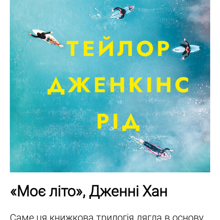
«Моє літо», Дженні Хан
Саме ця книжкова трилогія лягла в основу