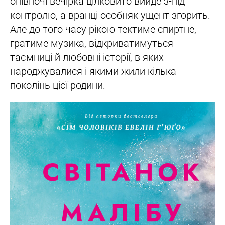
опівночі вечірка цілковито вийде з-під
контролю, а вранці особняк ущент згорить.
Але до того часу рікою тектиме спиртне,
гратиме музика, відкриватимуться
таємниці й любовні історії, в яких
народжувалися і якими жили кілька
поколінь цієї родини.