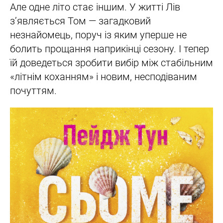
Але одне літо стає іншим. У житті Лів
з’являється Том — загадковий
незнайомець, поруч із яким уперше не
болить прощання наприкінці сезону. І тепер
їй доведеться зробити вибір між стабільним
«літнім коханням» і новим, несподіваним
почуттям.