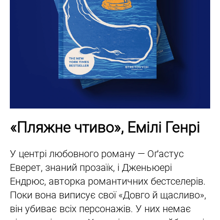
«Пляжне чтиво», Емілі Генрі
У центрі любовного роману — Оґастус
Еверет, знаний прозаїк, і Дженьюері
Ендрюс, авторка романтичних бестселерів.
Поки вона виписує свої «Довго й щасливо»,
він убиває всіх персонажів. У них немає