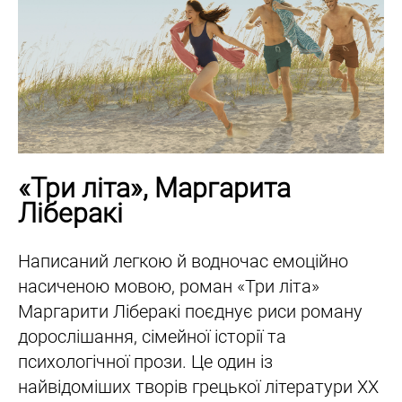
«Три літа», Маргарита
Ліберакі
Написаний легкою й водночас емоційно
насиченою мовою, роман «Три літа»
Маргарити Ліберакі поєднує риси роману
дорослішання, сімейної історії та
психологічної прози. Це один із
найвідоміших творів грецької літератури XX