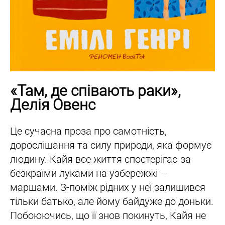
«Там, де співають раки»,
Делія Овенс
Це сучасна проза про самотність,
дорослішання та силу природи, яка формує
людину. Кайя все життя спостерігає за
безкраїми луками на узбережжі —
маршами. З-поміж рідних у неї залишився
тільки батько, але йому байдуже до доньки.
Побоюючись, що її знов покинуть, Кайя не