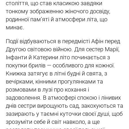
століття, що став класикою завдяки
тонкому зображенню жіночого досвіду,
родинної памʼяті й атмосфери літа, що
минає.
Події відбуваються в передмісті Афін перед
Другою світовою війною. Для сестер Марії,
Інфанти й Катерини літо починається з
покупки брилів — особливого для кожної.
Книжка затягує в літні будні й свята, з
вечірками, кінними прогулянками та
розмовами в лузі про кохання і
задоволення. В атмосфері спокою і лінивих
днів сестри вирощують сад, закохуються та
зазирають у таємні куточки своєї душі, щоб
зрозуміти себе й світ навколо, а ще