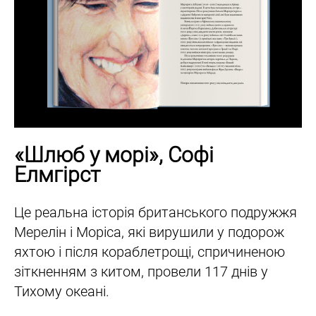
«Шлюб у морі», Софі
Елмгірст
Це реальна історія британського подружжя
Мерелін і Моріса, які вирушили у подорож
яхтою і після кораблетрощі, спричиненою
зіткненням з китом, провели 117 днів у
Тихому океані.