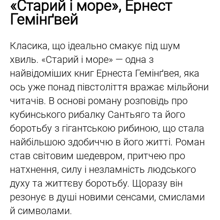
«Старий і море», Ернест
Гемінґвей
Класика, що ідеально смакує під шум
хвиль. «Старий і море» — одна з
найвідоміших книг Ернеста Гемінґвея, яка
ось уже понад півстоліття вражає мільйони
читачів. В основі роману розповідь про
кубинського рибалку Сантьяго та його
боротьбу з гігантською рибиною, що стала
найбільшою здобиччю в його житті. Роман
став світовим шедевром, притчею про
натхнення, силу і незламність людського
духу та життєву боротьбу. Щоразу він
резонує в душі новими сенсами, смислами
й символами.