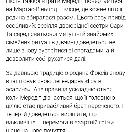
Після тяжкої втрати Мередіт повертається
на Мартас-Віньярд — місце, де кожне літо її
родина збиралася разом. Цього разу привід
особливий: весілля двоюрідної сестри Сари.
Та серед святкової метушні й знайомих
сімейних ритуалів дівчині доведеться не
лише знову зустрітися зі спогадами, а й
дозволити собі рухатися далі.
За давньою традицією родина Фоксів знову
влаштовує свою легендарну «Гру в
асасина». Але правила ускладнюються,
коли Мередіт дізнається, що її головною
ціллю стає привабливий брат нареченого. І
тепер їй доведеться вирішити, що
важливіше — перемога в азартній грі чи
шанс на нове почуття.