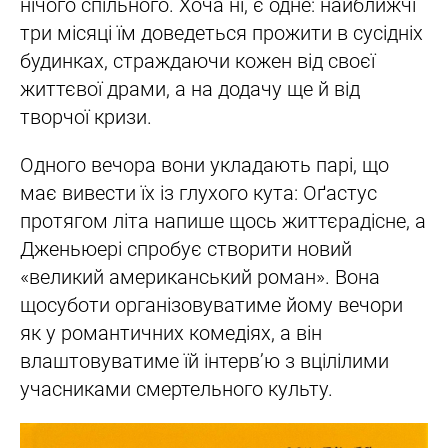
нічого спільного. Хоча ні, є одне: найближчі
три місяці їм доведеться прожити в сусідніх
будинках, страждаючи кожен від своєї
життєвої драми, а на додачу ще й від
творчої кризи.
Одного вечора вони укладають парі, що
має вивести їх із глухого кута: Оґастус
протягом літа напише щось життєрадісне, а
Дженьюері спробує створити новий
«великий американський роман». Вона
щосуботи організовуватиме йому вечори
як у романтичних комедіях, а він
влаштовуватиме їй інтерв’ю з вцілілими
учасниками смертельного культу.