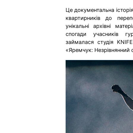
Це документальна історія
квартирників до переп
унікальні архівні мате
спогади учасників г
займалася студія KNIFE
«Яремчук: Незрівнянний с