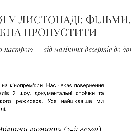
У ЛИСТОПАДІ: ФІЛЬМИ,
ОЖНА ПРОПУСТИТИ
о настрою — від магічних десертів до д
на кінопрем’єри. Нас чекає повернення
алів й шоу, документальні стрічки та
ького режисера. Усе найцікавіше ми
лі.
рівники випічки» (2-й сезон)