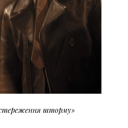
остереження шторму»