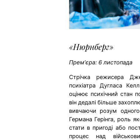
«Нюрнберг»
Премʼєра: 6 листопада
Стрічка режисера Дже
психіатра Дугласа Келлі
оцінює психічний стан п
він дедалі більше захоп
вивчаючи розум одного
Германа Герінга, роль я
стати в пригоді або пос
процес над військо