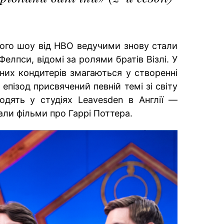
ного шоу від HBO ведучими знову стали
елпси, відомі за ролями братів Візлі. У
их кондитерів змагаються у створенні
 епізод присвячений певній темі зі світу
одять у студіях Leavesden в Англії —
али фільми про Гаррі Поттера.