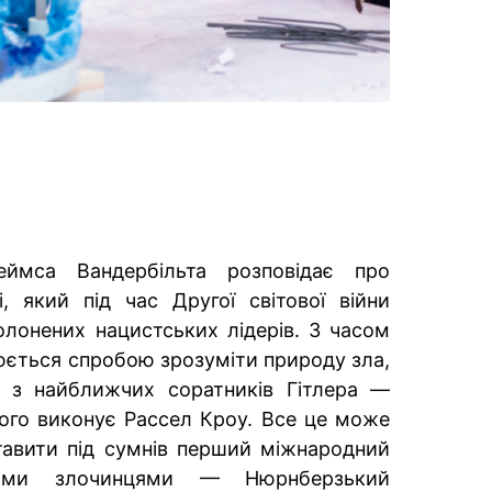
ймса Вандербільта розповідає про
, який під час Другої світової війни
олонених нацистських лідерів. З часом
люється спробою зрозуміти природу зла,
 з найближчих соратників Гітлера —
кого виконує Рассел Кроу. Все це може
тавити під сумнів перший міжнародний
вими злочинцями — Нюрнберзький