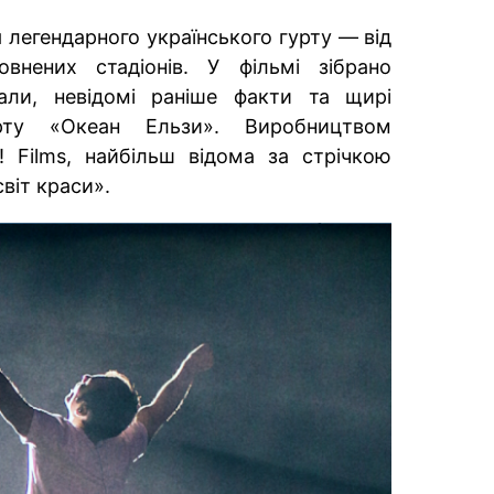
 легендарного українського гурту — від
овнених стадіонів. У фільмі зібрано
ріали, невідомі раніше факти та щирі
урту «Океан Ельзи». Виробництвом
! Films, найбільш відома за стрічкою
віт краси».