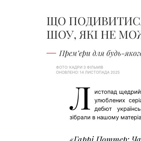
ЩО ПОДИВИТИСЯ 
ШОУ, ЯКІ НЕ М
Прем’єри для будь-яког
ФОТО: КАДРИ З ФІЛЬМІВ
ОНОВЛЕНО: 14 ЛИСТОПАДА 2025
Л
истопад щедрий 
улюблених сері
дебют українс
зібрали в нашому матеріа
«Гаррі Поттер: Ча