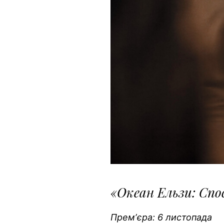
«Океан Ельзи: Сп
Премʼєра: 6 листопада