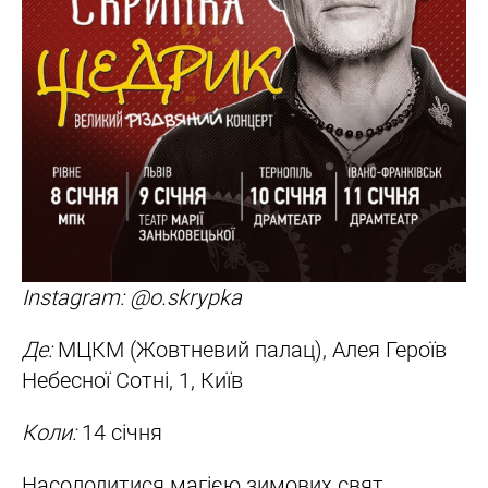
Instagram: @o.skrypka
Де:
МЦКМ (Жовтневий палац), Алея Героїв
Небесної Сотні, 1, Київ
Коли:
14 січня
Насолодитися магією зимових свят