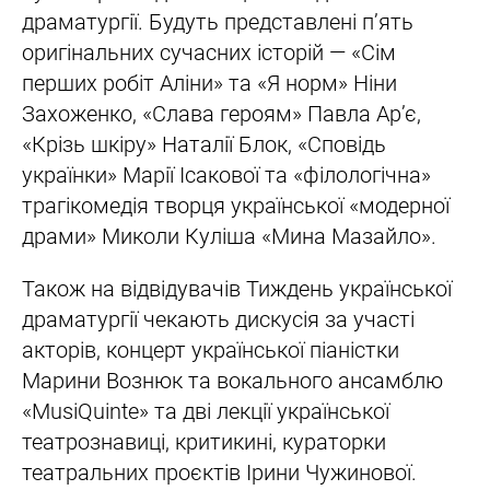
драматургії. Будуть представлені п’ять
оригінальних сучасних історій — «Сім
перших робіт Аліни» та «Я норм» Ніни
Захоженко, «Слава героям» Павла Ар’є,
«Крізь шкіру» Наталії Блок, «Сповідь
українки» Марії Ісакової та «філологічна»
трагікомедія творця української «модерної
драми» Миколи Куліша «Мина Мазайло».
Також на відвідувачів Тиждень української
драматургії чекають дискусія за участі
акторів, концерт української піаністки
Марини Вознюк та вокального ансамблю
«MusiQuinte» та дві лекції української
театрознавиці, критикині, кураторки
театральних проєктів Ірини Чужинової.