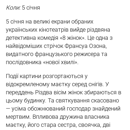
Коли:
5 січня
5 січня на великі екрани обраних
українських кінотеатрів вийде різдвяна
детективна комедія «8 жінок». Це одна з
найвідоміших стрічок Франсуа Озона,
видатного французького режисера та
послідовника «нової хвилі».
Події картини розгортаються у
відокремленому маєтку серед снігів. У
переддень Різдва вісім жінок збираються в
цьому будинку. Та святкування скасовано
— усіма обожнюваний господар знайдений
мертвим. Впливова дружина власника
маєтку, його стара сестра, своячка, дві