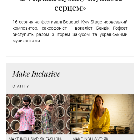
серцем»
16 серпня на фестивалі Bouquet Kyiv Stage норвезький
композитор, саксофоніст і вокаліст Бендік Гофсет
виступить разом з Ігорем Закусом та українськими
музикантами
Make Inclusive
СТАТТІ:
7
MAKE INCLUSIVE: ЯК FASHION-
MAKE INCLUSIVE: ЯК