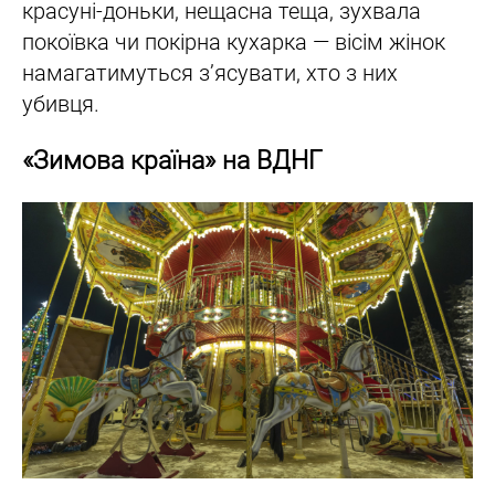
красуні-доньки, нещасна теща, зухвала
покоївка чи покірна кухарка — вісім жінок
намагатимуться з’ясувати, хто з них
убивця.
«Зимова країна» на ВДНГ