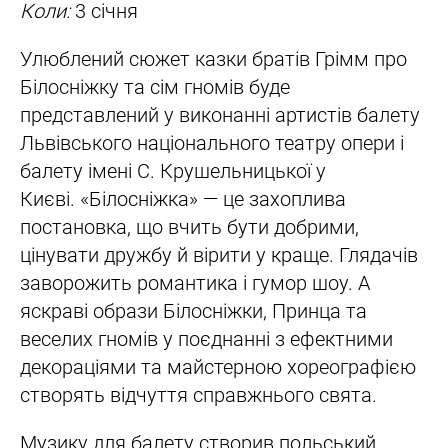
Коли:
3 січня
Улюблений сюжет казки братів Грімм про
Білосніжку та сім гномів буде
представлений у виконанні артистів балету
Львівського національного театру опери і
балету імені С. Крушельницької у
Києві. «Білосніжка» — це захоплива
постановка, що вчить бути добрими,
цінувати дружбу й вірити у краще. Глядачів
заворожить романтика і гумор шоу. А
яскраві образи Білосніжки, Принца та
веселих гномів у поєднанні з ефектними
декораціями та майстерною хореографією
створять відчуття справжнього свята.
Музику для балету створив польський