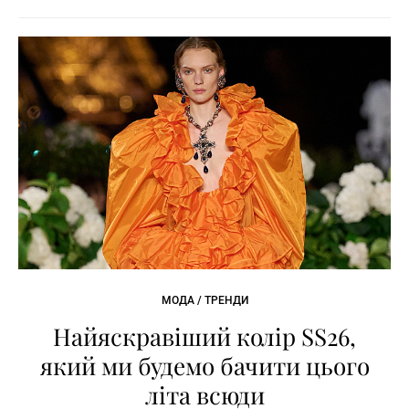
МОДА / ТРЕНДИ
Найяскравіший колір SS26,
який ми будемо бачити цього
літа всюди