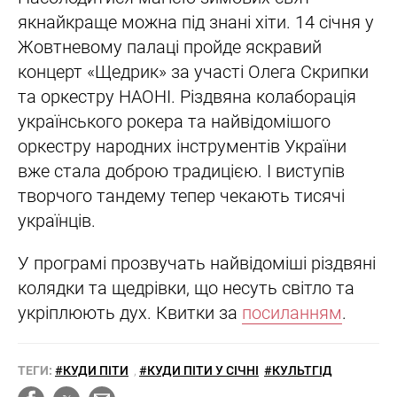
якнайкраще можна під знані хіти. 14 січня у
Жовтневому палаці пройде яскравий
концерт «Щедрик» за участі Олега Скрипки
та оркестру НАОНІ. Різдвяна колаборація
українського рокера та найвідомішого
оркестру народних інструментів України
вже стала доброю традицією. І виступів
творчого тандему тепер чекають тисячі
українців.
У програмі прозвучать найвідоміші різдвяні
колядки та щедрівки, що несуть світло та
укріплюють дух. Квитки за
посиланням
.
ТЕГИ:
#КУДИ ПІТИ
,
#КУДИ ПІТИ У СІЧНІ
#КУЛЬТГІД