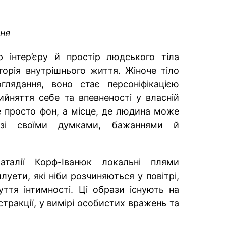
пня
р інтер’єру й простір людського тіла
орія внутрішнього життя. Жіноче тіло
глядання, воно стає персоніфікацією
ийняття себе та впевненості у власній
не просто фон, а місце, де людина може
 зі своїми думками, бажаннями й
аталії Корф-Іванюк локальні плями
луети, які ніби розчиняються у повітрі,
уття інтимності. Ці образи існують на
стракції, у вимірі особистих вражень та