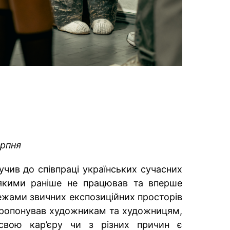
ерпня
учив до співпраці українських сучасних
 якими раніше не працював та вперше
ежами звичних експозиційних просторів
апропонував художникам та художницям,
свою кар’єру чи з різних причин є