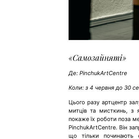
«Самозайняті»
Де: PinchukArtCentre
Коли: з 4 червня до 30 с
Цього разу артцентр зал
митців та мисткинь, з
покаже їх роботи поза м
PinchukArtCentre. Він з
що тільки починають 