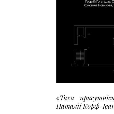
«Тиха присутніс
Наталії Корф-Іва