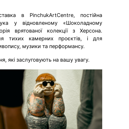
авка в PinchukArtCentre, постійна
чука у відновленому «Шоколадному
орія врятованої колекції з Херсона.
ля тихих камерних проєктів, і для
ивопису, музики та перформансу.
ня, які заслуговують на вашу увагу.