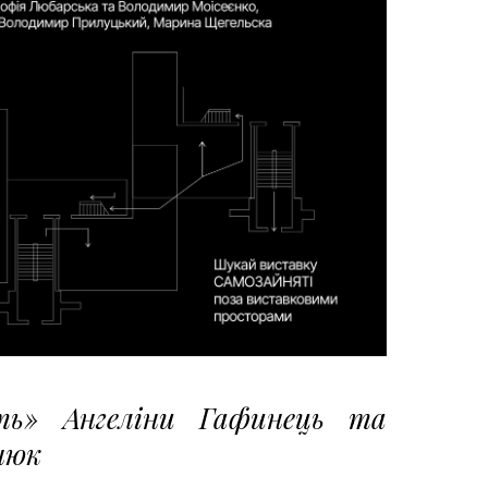
ть» Ангеліни Гафинець та
нюк