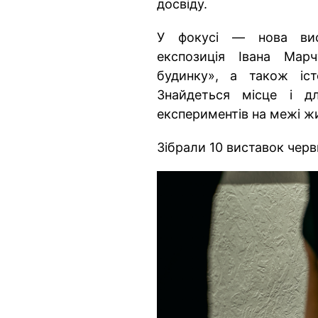
досвіду.
У фокусі — нова вист
експозиція Івана Мар
будинку», а також іст
Знайдеться місце і д
експериментів на межі ж
Зібрали 10 виставок черв