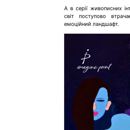
А в серії живописних ін
світ поступово втрача
емоційний ландшафт.