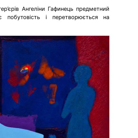
тер’єрів Ангеліни Гафинець предметний
є побутовість і перетворюється на