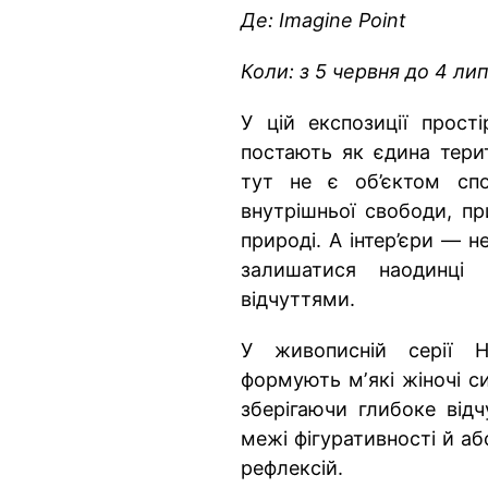
Де: Imagine Point
Коли: з 5 червня до 4 ли
У цій експозиції прості
постають як єдина терит
тут не є об’єктом спо
внутрішньої свободи, пр
природі. А інтер’єри — 
залишатися наодинці
відчуттями.
У живописній серії Н
формують мʼякі жіночі си
зберігаючи глибоке відч
межі фігуративності й аб
рефлексій.