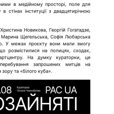
ними в медійному просторі, поле для
в стінах інституції з двадцятирічною
 Христина Новикова, Георгій Гогатадзе,
 Марина Щегельська, Софія Любарська
о. У межах проєкту вони мали змогу
що розмістилися на полицях, сходах,
артцентру. На думку кураторки, це
 перебування запрошених митців на
 зору та «білого куба».