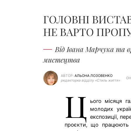
ГОЛОВНІ ВИСТАВ
НЕ ВАРТО ПРОП
Від Івана Марчука та в
мистецтва
АВТОР:
АЛЬОНА ЛОЗОВЕНКО
ОН
редакторка відділу «Стиль життя»
Ц
ього місяця г
молодих украї
експозиції, пе
проєкти, що працюють і