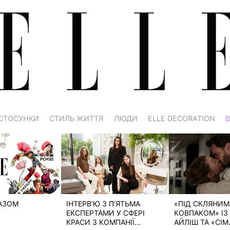
СТОСУНКИ
СТИЛЬ ЖИТТЯ
ЛЮДИ
ELLE DECORATION
В
РАЗОМ
ІНТЕРВ’Ю З П’ЯТЬМА
«ПІД СКЛЯНИМ
ЕКСПЕРТАМИ У СФЕРІ
КОВПАКОМ» ІЗ 
КРАСИ З КОМПАНІЇ...
АЙЛІШ ТА «СІМ