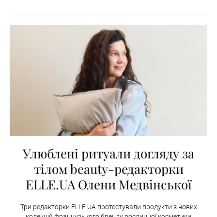
Улюблені ритуали догляду за
тілом beauty-редакторки
ELLE.UA Олени Медвінської
Три редакторки ELLE.UA протестували продукти з нових
колекцій французького бренду рослинної косметики