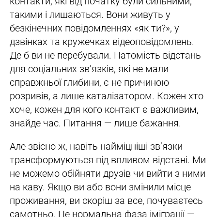
контакти, які від початку були сильними,
такими і лишаються. Вони живуть у
безкінечних повідомленнях «як ти?», у
дзвінках та кружечках відеоповідомлень.
Де б ви не перебували. Натомість відстань
для соціальних зв’язків, які не мали
справжньої глибини, є не причиною
розривів, а лише каталізатором. Кожен хто
хоче, кожен для кого контакт є важливим,
знайде час. Питання — лише бажання.
Але звісно ж, навіть найміцніші зв’язки
трансформуються під впливом відстані. Ми
не можемо обійняти друзів чи вийти з ними
на каву. Якщо ви або вони змінили місце
проживання, ви скоріш за все, почуваєтесь
самотньо. Це нормальна фаза іміграції —