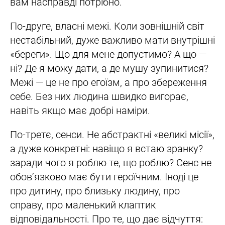
вам насправді потрібно.
По-друге, власні межі. Коли зовнішній світ
нестабільний, дуже важливо мати внутрішні
«береги». Що для мене допустимо? А що —
ні? Де я можу дати, а де мушу зупинитися?
Межі — це не про егоїзм, а про збереження
себе. Без них людина швидко вигорає,
навіть якщо має добрі наміри.
По-третє, сенси. Не абстрактні «великі місії»,
а дуже конкретні: навіщо я встаю зранку?
заради чого я роблю те, що роблю? Сенс не
обов’язково має бути героїчним. Іноді це
про дитину, про близьку людину, про
справу, про маленький клаптик
відповідальності. Про те, що дає відчуття: