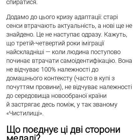
спиратися.
Додамо до цього кризу адаптації: старі
сенси втрачають актуальність, а нові ще не
знайдено. Це не наступає одразу. Кажуть,
що третій-четвертий роки іміграції
найскладніші — коли людина поступово
починає втрачати самоідентифікацію. Вона
не відчуває 100% належності до
домашнього контексту (часто в купі з
почуттям провини), не відчуває належності
до середовища новообраної країни
й застрягає десь поміж, у так званому
«Чистилищі».
Що поєднує ці дві сторони
медалі?