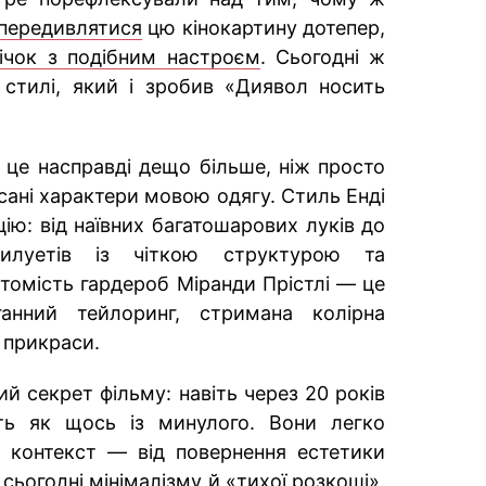
передивлятися
цю кінокартину дотепер,
річок з подібним настроєм
. Сьогодні ж
стилі, який і зробив «Диявол носить
це насправді дещо більше, ніж просто
сані характери мовою одягу. Стиль Енді
ю: від наївних багатошарових луків до
силуетів із чіткою структурою та
томість гардероб Міранди Прістлі — це
ганний тейлоринг, стримана колірна
й прикраси.
й секрет фільму: навіть через 20 років
ть як щось із минулого. Вони легко
й контекст — від повернення естетики
сьогодні мінімалізму й «тихої розкоші».