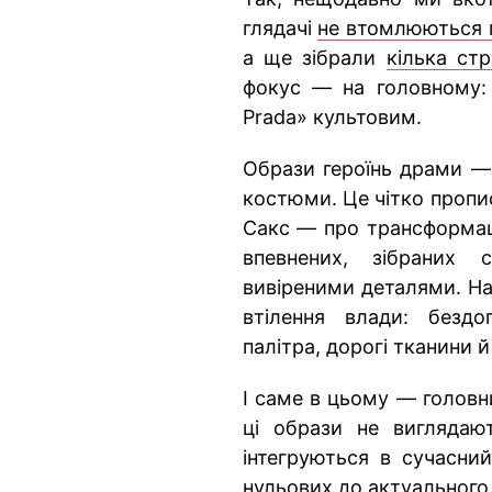
глядачі
не втомлюються 
а ще зібрали
кілька ст
фокус — на головному: 
Prada» культовим.
Образи героїнь драми — 
костюми. Це чітко пропи
Сакс — про трансформаці
впевнених, зібраних 
вивіреними деталями. На
втілення влади: бездо
палітра, дорогі тканини 
І саме в цьому — головни
ці образи не виглядаю
інтегруються в сучасни
нульових до актуального 