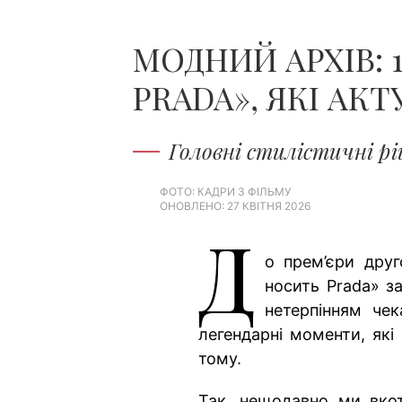
МОДНИЙ АРХІВ: 
PRADA», ЯКІ АК
Головні стилістичні рі
ФОТО: КАДРИ З ФІЛЬМУ
ОНОВЛЕНО: 27 КВІТНЯ 2026
Д
о прем’єри друг
носить Prada» за
нетерпінням че
легендарні моменти, які
тому.
Так, нещодавно ми вко