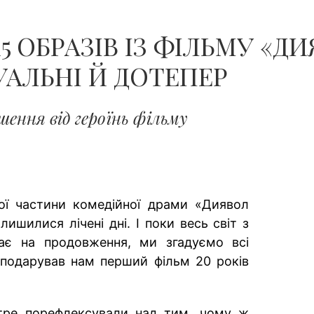
15 ОБРАЗІВ ІЗ ФІЛЬМУ «
ТУАЛЬНІ Й ДОТЕПЕР
шення від героїнь фільму
ої частини комедійної драми «Диявол
лишилися лічені дні. І поки весь світ з
кає на продовження, ми згадуємо всі
 подарував нам перший фільм 20 років
тре порефлексували над тим, чому ж