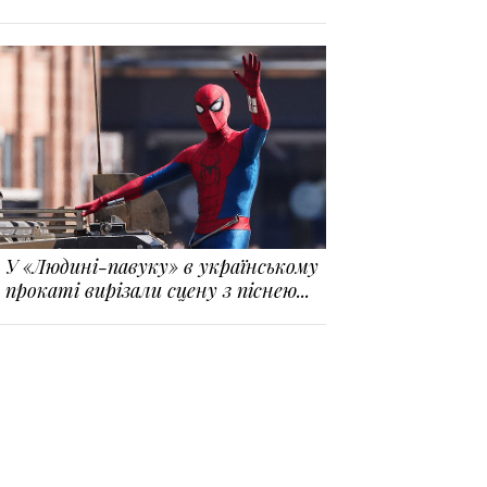
У «Людині-павуку» в українському
прокаті вирізали сцену з піснею...